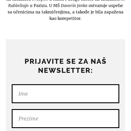
Rubinštajn
u Parizu. U MŠ
Davorin Jenko
ostvaruje uspehe
sa učenicima na takmičenjima, a takođe je bila zapažena
kao korepetitor.
PRIJAVITE SE ZA NAŠ
NEWSLETTER: