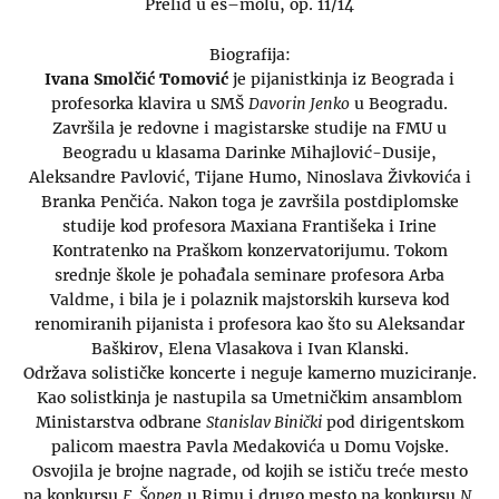
Prelid u es–molu, op. 11/14
Biografija:
Ivana Smolčić Tomović
je pijanistkinja iz Beograda i
profesorka klavira u SMŠ
Davorin Jenko
u Beogradu.
Završila je redovne i magistarske studije na FMU u
Beogradu u klasama Darinke Mihajlović-Dusije,
Aleksandre Pavlović, Tijane Humo, Ninoslava Živkovića i
Branka Penčića. Nakon toga je završila postdiplomske
studije kod profesora Maxiana Františeka i Irine
Kontratenko na Praškom konzervatorijumu. Tokom
srednje škole je pohađala seminare profesora Arba
Valdme, i bila je i polaznik majstorskih kurseva kod
renomiranih pijanista i profesora kao što su Aleksandar
Baškirov, Elena Vlasakova i Ivan Klanski.
Održava solističke koncerte i neguje kamerno muziciranje.
Kao solistkinja je nastupila sa Umetničkim ansamblom
Ministarstva odbrane
Stanislav Binički
pod dirigentskom
palicom maestra Pavla Medakovića u Domu Vojske.
Osvojila je brojne nagrade, od kojih se ističu treće mesto
na konkursu
F. Šopen
u Rimu i drugo mesto na konkursu
N.