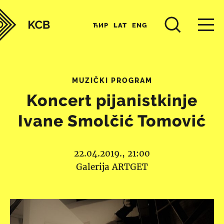
ЋИР
LAT
ENG
MUZIČKI PROGRAM
Koncert pijanistkinje
Ivane Smolčić Tomović
22.04.2019., 21:00
Galerija ARTGET