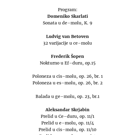
Program:
Domeniko Skarlati
Sonata u de–molu, K. 9
Ludvig van Betoven
32 varijacije u ce–molu
Frederik Šopen
Nokturno u Ef–duru, op.15
Poloneza u cis–molu, op. 26, br. 1
Poloneza u es–molu, op. 26, br. 2
Balada u ge–molu, op. 23, br.1
Aleksandar Skrjabin
Prelid u Ce–duru, op. 11/1
Prelid u e–molu, op. 11/4
Prelid u cis–molu, op. 11/10