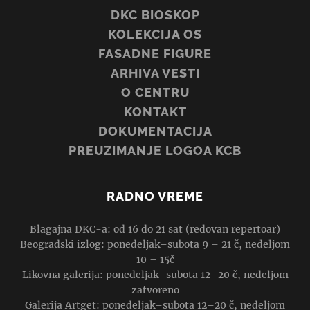
DKC BIOSKOP
KOLEKCIJA OS
FASADNE FIGURE
ARHIVA VESTI
O CENTRU
KONTAKT
DOKUMENTACIJA
PREUZIMANJE LOGOA KCB
RADNO VREME
Blagajna DKC-a: od 16 do 21 sat (redovan repertoar)
Beogradski izlog: ponedeljak–subota 9 – 21 č, nedeljom
10 – 15č
Likovna galerija: ponedeljak–subota 12–20 č, nedeljom
zatvoreno
Galerija Artget: ponedeljak–subota 12–20 č, nedeljom