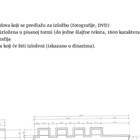
ova koji se predlažu za izložbu (fotografije, DVD)
ložena u pisanoj formi (do jedne šlajfne teksta, 1800 karaktera
afija
oji će biti izloženi (iskazano u dinarima).