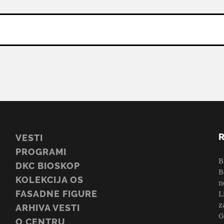
VESTI
PROGRAMI
B
DKC BIOSKOP
B
KOLEKCIJA OS
n
FASADNE FIGURE
L
z
ARHIVA VESTI
G
O CENTRU