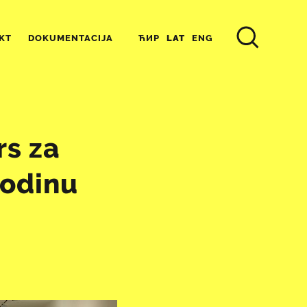
ЋИР
LAT
ENG
KT
DOKUMENTACIJA
s za
godinu