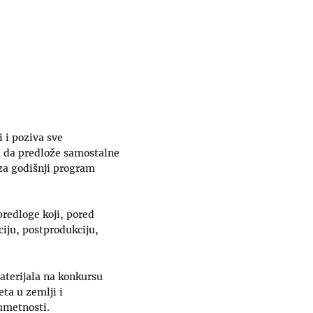
 i poziva sve
ti da predlože samostalne
 za godišnji program
predloge koji, pored
iju, postprodukciju,
aterijala na konkursu
ta u zemlji i
umetnosti.