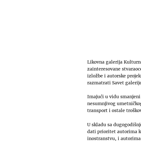
Likovna galerija Kulturn
zainteresovane stvaraoce
izložbe i autorske proje
razmatrati Savet galerij
Imajući u vidu smanjeni 
nesumnjivog umetničkog k
transport i ostale trošk
U skladu sa dugogodišnj
dati prioritet autorima 
inostranstvu, i autorim