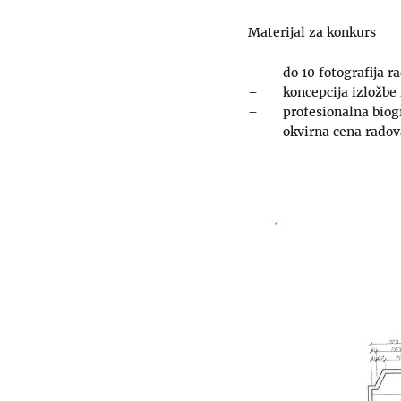
Materijal za konkurs
– do 10 fotografija rad
– koncepcija izložbe iz
– profesionalna biogr
– okvirna cena radova k