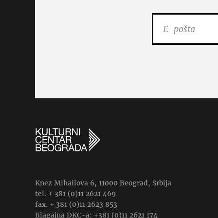
Knez Mihailova 6, 11000 Beograd, Srbija
tel. + 381 (0)11 2621 469
fax. + 381 (0)11 2623 853
Blagajna DKC-a: +381 (0)11 2621 174