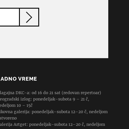
RADNO VREME
lagajna DKC-a: od 16 do 21 sat (redovan repertoar)
eogradski izlog: ponedeljak–subota 9 – 21 č,
edeljom 10 – 15č
ikovna galerija: ponedeljak–subota 12–20 č, nedeljom
atvoreno
alerija Artget: ponedeljak–subota 12–20 č, nedeljom