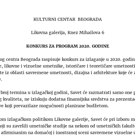
KULTURNI CENTAR BEOGRADA
Likovna galerija, Knez Mihailova 6
KONKURS ZA PROGRAM 2020. GODINE
og centra Beograda raspisuje konkurs za izlaganje u 2020. godini
, likovne i vizuelne umetnike, istoričare i teoretičare umetnos
kte iz oblasti savremene umetnosti, dizajna i arhitekture koje će
e.
broj termina u izlagačkoj godini, Savet će razmatrati samo one 
valiteta, ne iziskuju dodatna finansijska sredstva za prezentac
ove koji prevazilaze mogućnosti planirane budžetom.
om izlagačkom politikom Likovne galerije, Savet će pri izboru m
koji su završili umetničke studije na nekom od umetničkih fakulte
a afirmisanim na domaćoj i inostranoj sceni savremene vizuelne 