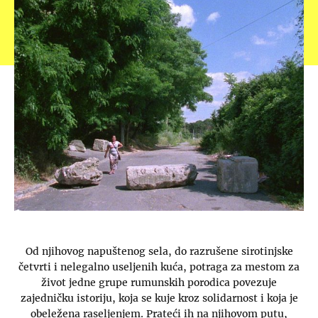
Od njihovog napuštenog sela, do razrušene sirotinjske
četvrti i nelegalno useljenih kuća, potraga za mestom za
život jedne grupe rumunskih porodica povezuje
zajedničku istoriju, koja se kuje kroz solidarnost i koja je
obeležena raseljenjem. Prateći ih na njihovom putu,