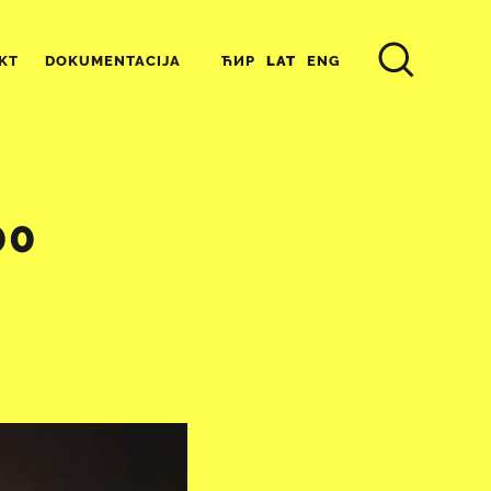
ЋИР
LAT
ENG
KT
DOKUMENTACIJA
00