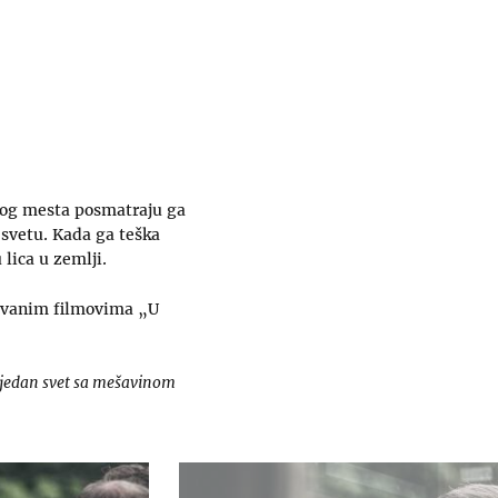
dnog mesta posmatraju ga
 svetu. Kada ga teška
lica u zemlji.
đivanim filmovima „U
u jedan svet sa mešavinom