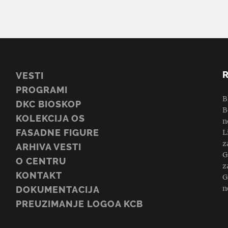
VESTI
PROGRAMI
B
DKC BIOSKOP
B
KOLEKCIJA OS
n
FASADNE FIGURE
L
z
ARHIVA VESTI
G
O CENTRU
z
KONTAKT
G
n
DOKUMENTACIJA
PREUZIMANJE LOGOA KCB