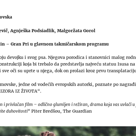
movska
evič, Agnješka Podsiadlik, Malgoržata Gorol
erlin – Gran Pri u glavnom takmičarskom programu
voju devojku i svog psa. Njegova porodica i stanovnici malog ro
onstrukciji koja bi trebalo da predstavlja najveću statuu Isusa na
sve oči su uprte u njega, dok on prolazi kroz prvu transplataciju 
movske, jedne od vodećih evropskih autorki, poznate po nagra
IZORA IZ ŽIVOTA“.
n i privlačan film – odlično glumljen i režiran, drama koja vas uvlači 
ite duhovitosti“
Piter Bredšou, The Guardian