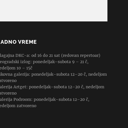
RADNO VREME
lagajna DKC-a: od 16 do 21 sat (redovan repertoar)
eogradski izlog: ponedeljak–subota 9 – 21 č,
edeljom 10 – 15č
ikovna galerija: ponedeljak–subota 12–20 č, nedeljom
atvoreno
alerija Artget: ponedeljak–subota 12–20 č, nedeljom
atvoreno
alerija Podroom: ponedeljak–subota 12–20 č,
edeljom zatvoreno