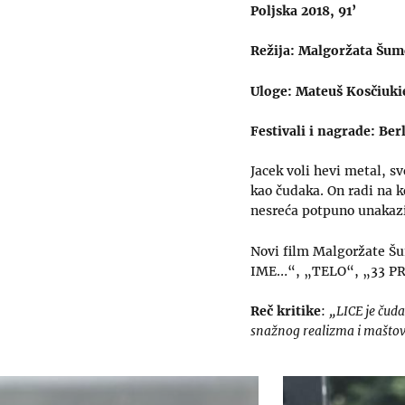
Poljska 2018, 91’
Režija: Malgoržata Šu
Uloge: Mateuš Kosčiuki
Festivali i nagrade: B
Jacek voli hevi metal, s
kao čudaka. On radi na k
nesreća potpuno unakazi 
Novi film Malgoržate Šu
IME…“, „TELO“, „33 PR
Reč kritike
:
„LICE je čuda
snažnog realizma i maštov