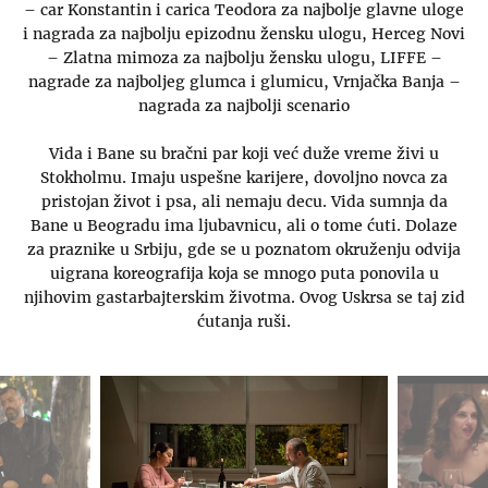
– car Konstantin i carica Teodora za najbolje glavne uloge
i nagrada za najbolju epizodnu žensku ulogu, Herceg Novi
– Zlatna mimoza za najbolju žensku ulogu, LIFFE –
nagrade za najboljeg glumca i glumicu, Vrnjačka Banja –
nagrada za najbolji scenario
Vida i Bane su bračni par koji već duže vreme živi u
Stokholmu. Imaju uspešne karijere, dovoljno novca za
pristojan život i psa, ali nemaju decu. Vida sumnja da
Bane u Beogradu ima ljubavnicu, ali o tome ćuti. Dolaze
za praznike u Srbiju, gde se u poznatom okruženju odvija
uigrana koreografija koja se mnogo puta ponovila u
njihovim gastarbajterskim životma. Ovog Uskrsa se taj zid
ćutanja ruši.