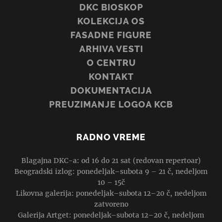
DKC BIOSKOP
KOLEKCIJA OS
FASADNE FIGURE
ARHIVA VESTI
O CENTRU
KONTAKT
DOKUMENTACIJA
PREUZIMANJE LOGOA KCB
RADNO VREME
Blagajna DKC-a: od 16 do 21 sat (redovan repertoar)
Beogradski izlog: ponedeljak–subota 9 – 21 č, nedeljom
10 – 15č
Likovna galerija: ponedeljak–subota 12–20 č, nedeljom
zatvoreno
Galerija Artget: ponedeljak–subota 12–20 č, nedeljom