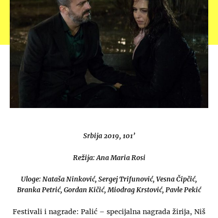
Srbija 2019, 101’
Režija: Ana Maria Rosi
Uloge: Nataša Ninković, Sergej Trifunović, Vesna Čipčić,
Branka Petrić, Gordan Kičić, Miodrag Krstović, Pavle Pekić
Festivali i nagrade: Palić – specijalna nagrada žirija, Niš