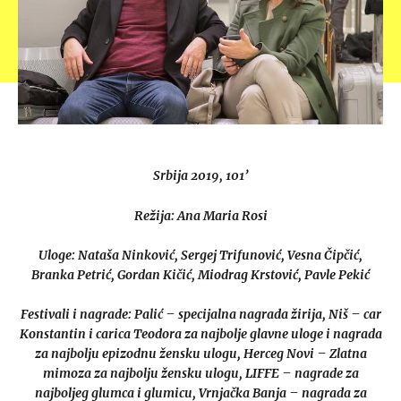
Srbija 2019, 101’
Režija: Ana Maria Rosi
Uloge: Nataša Ninković, Sergej Trifunović, Vesna Čipčić,
Branka Petrić, Gordan Kičić, Miodrag Krstović, Pavle Pekić
Festivali i nagrade: Palić – specijalna nagrada žirija, Niš – car
Konstantin i carica Teodora za najbolje glavne uloge i nagrada
za najbolju epizodnu žensku ulogu, Herceg Novi – Zlatna
mimoza za najbolju žensku ulogu, LIFFE – nagrade za
najboljeg glumca i glumicu, Vrnjačka Banja – nagrada za