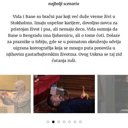
najbolji scenario
Vida i Bane su bračni par koji već duže vreme živi u
Stokholmu. Imaju uspešne karijere, dovoljno novca za
pristojan život i psa, ali nemaju decu. Vida sumnja da
Bane u Beogradu ima ljubavnicu, ali o tome ćuti. Dolaze
za praznike u Srbiju, gde se u poznatom okruženju odvija
uigrana koreografija koja se mnogo puta ponovila u
njihovim gastarbajterskim životma. Ovog Uskrsa se taj zid
ćutanja ruši.