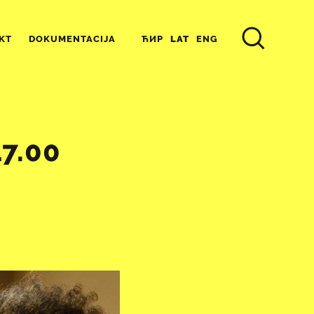
ЋИР
LAT
ENG
KT
DOKUMENTACIJA
17.00