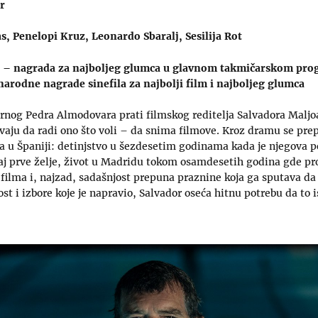
r
, Penelopi Kruz, Leonardo Sbaralj, Sesilija Rot
an – nagrada za najboljeg glumca u glavnom takmičarskom pro
rodne nagrade sinefila za najbolji film i najboljeg glumca
rnog Pedra Almodovara prati filmskog reditelja Salvadora Maljoa
vaju da radi ono što voli – da snima filmove. Kroz dramu se prepl
a u Španiji: detinjstvo u šezdesetim godinama kada je njegova p
ljaj prve želje, život u Madridu tokom osamdesetih godina gde pr
e filma i, najzad, sadašnjost prepuna praznine koja ga sputava da
ost i izbore koje je napravio, Salvador oseća hitnu potrebu da to i