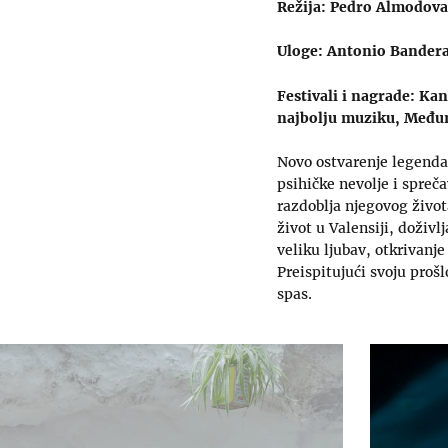
Režija: Pedro Almodova
Uloge: Antonio Banderas
Festivali i nagrade: K
najbolju muziku, Međuna
Novo ostvarenje legenda
psihičke nevolje i spreča
razdoblja njegovog život
život u Valensiji, doživ
veliku ljubav, otkrivanj
Preispitujući svoju prošl
spas.