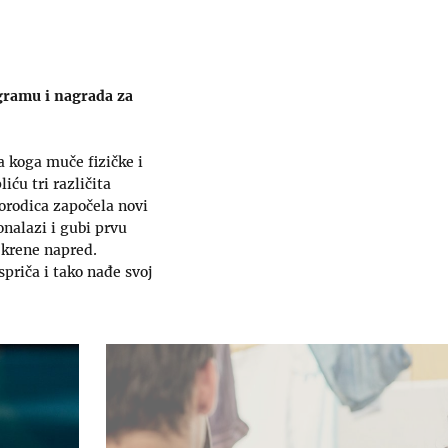
gramu i nagrada za
 koga muče fizičke i
iću tri različita
orodica započela novi
onalazi i gubi prvu
 krene napred.
spriča i tako nađe svoj