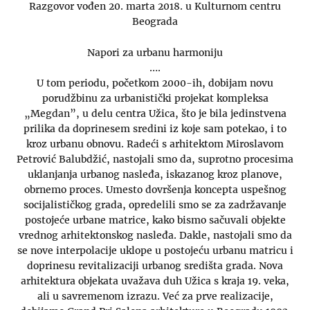
Razgovor vođen 20. marta 2018. u Kulturnom centru
Beograda
Napori za urbanu harmoniju
….
U tom periodu, početkom 2000-ih, dobijam novu
porudžbinu za urbanistički projekat kompleksa
„Megdan”, u delu centra Užica, što je bila jedinstvena
prilika da doprinesem sredini iz koje sam potekao, i to
kroz urbanu obnovu. Radeći s arhitektom Miroslavom
Petrović Balubdžić, nastojali smo da, suprotno procesima
uklanjanja urbanog nasleđa, iskazanog kroz planove,
obrnemo proces. Umesto dovršenja koncepta uspešnog
socijalističkog grada, opredelili smo se za zadržavanje
postojeće urbane matrice, kako bismo sačuvali objekte
vrednog arhitektonskog nasleđa. Dakle, nastojali smo da
se nove interpolacije uklope u postojeću urbanu matricu i
doprinesu revitalizaciji urbanog središta grada. Nova
arhitektura objekata uvažava duh Užica s kraja 19. veka,
ali u savremenom izrazu. Već za prve realizacije,