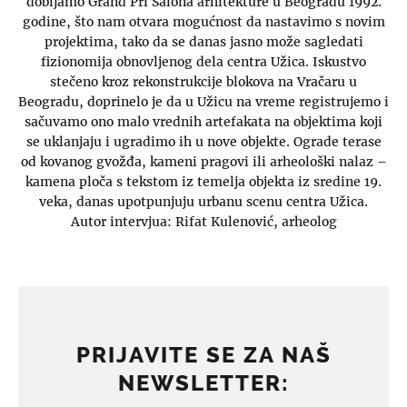
dobijamo Grand Pri Salona arhitekture u Beogradu 1992.
godine, što nam otvara mogućnost da nastavimo s novim
projektima, tako da se danas jasno može sagledati
fizionomija obnovljenog dela centra Užica. Iskustvo
stečeno kroz rekonstrukcije blokova na Vračaru u
Beogradu, doprinelo je da u Užicu na vreme registrujemo i
sačuvamo ono malo vrednih artefakata na objektima koji
se uklanjaju i ugradimo ih u nove objekte. Ograde terase
od kovanog gvožđa, kameni pragovi ili arheološki nalaz –
kamena ploča s tekstom iz temelja objekta iz sredine 19.
veka, danas upotpunjuju urbanu scenu centra Užica.
Autor intervjua: Rifat Kulenović, arheolog
PRIJAVITE SE ZA NAŠ
NEWSLETTER: