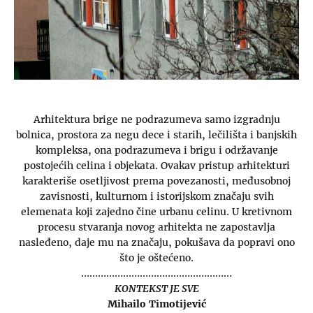
Arhitektura brige ne podrazumeva samo izgradnju
bolnica, prostora za negu dece i starih, lečilišta i banjskih
kompleksa, ona podrazumeva i brigu i održavanje
postojećih celina i objekata. Ovakav pristup arhitekturi
karakteriše osetljivost prema povezanosti, međusobnoj
zavisnosti, kulturnom i istorijskom značaju svih
elemenata koji zajedno čine urbanu celinu. U kretivnom
procesu stvaranja novog arhitekta ne zapostavlja
nasleđeno, daje mu na značaju, pokušava da popravi ono
što je oštećeno.
………………………………………………
KONTEKST JE SVE
Mihailo Timotijević