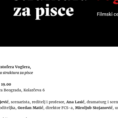
istofera Voglera,
 struktura za pisce
 19.00
a Beograda, Kolarčeva 6
jević
, scenarista, reditelj i profesor,
Ana Lasić
, dramaturg i scen
diteljka,
Gordan Matić
, direktor FCS-a,
Miroljub Stojanović
, 