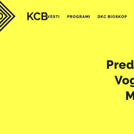
VESTI
PROGRAMI
DKC BIOSKOP
Pred
Vog
M