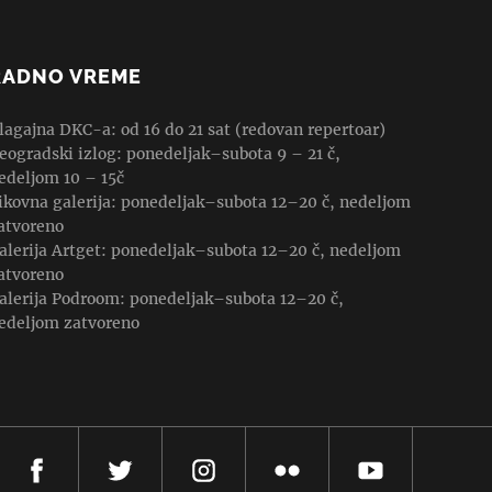
RADNO VREME
lagajna DKC-a: od 16 do 21 sat (redovan repertoar)
eogradski izlog: ponedeljak–subota 9 – 21 č,
edeljom 10 – 15č
ikovna galerija: ponedeljak–subota 12–20 č, nedeljom
atvoreno
alerija Artget: ponedeljak–subota 12–20 č, nedeljom
atvoreno
alerija Podroom: ponedeljak–subota 12–20 č,
edeljom zatvoreno