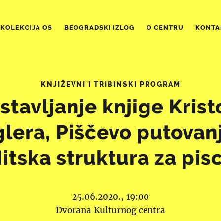
KOLEKCIJA OS
BEOGRADSKI IZLOG
O CENTRU
KONTA
KNJIŽEVNI I TRIBINSKI PROGRAM
stavljanje knjige Krist
lera, Piščevo putovan
itska struktura za pis
25.06.2020., 19:00
Dvorana Kulturnog centra