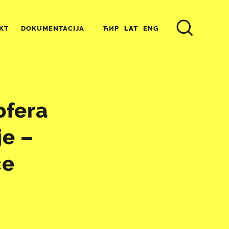
ЋИР
LAT
ENG
KT
DOKUMENTACIJA
ofera
je –
ce