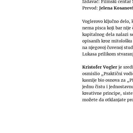
Izdavač: Filmski centar 
Prevod:
Jelena Kosanov
Voglerovo ključno delo, 
nema pisca koji bar nije
kapitalnog dela nalazi se
opisanih kroz mitološku
na njegovoj čuvenoj studi
Lukasa prilikom stvaranj
Kristofer Vogler
je sred
osmislio „Praktični vodi
kasnije bio osnova za „P
jednu čistu i jednostav
kreativne principe, sist
možete da otklanjate pro