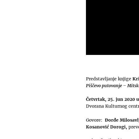
Predstavljanje knjige
Kr
Piščevo
putovanje – Mitska
Četvrtak, 25. jun 2020 u
Dvorana Kulturnog centr
Govore:
Đorđe Milosavl
Kosanović
Dorogi,
prevo