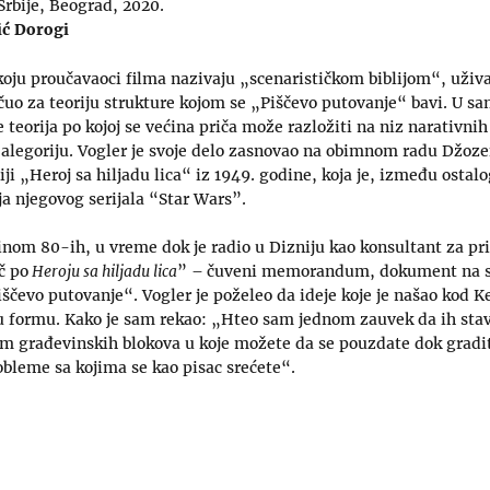
Srbije, Beograd, 2020.
ić Dorogi
koju proučavaoci filma nazivaju „scenarističkom biblijom“, uživa
 čuo za teoriju strukture kojom se „Piščevo putovanje“ bavi. U 
 teorija po kojoj se većina priča može razložiti na niz narativnih
 alegoriju. Vogler je svoje delo zasnovao na obimnom radu Džoz
ji „Heroj sa hiljadu lica“ iz 1949. godine, koja je, između ostal
a njegovog serijala “Star Wars”.
inom 80-ih, u vreme dok je radio u Dizniju kao konsultant za pri
č po
Heroju sa hiljadu lica
” – čuveni memorandum, dokument na se
iščevo putovanje“. Vogler je poželeo da ideje koje je našao kod 
nu formu. Kako je sam rekao: „Hteo sam jednom zauvek da ih sta
em građevinskih blokova u koje možete da se pouzdate dok gradit
bleme sa kojima se kao pisac srećete“.