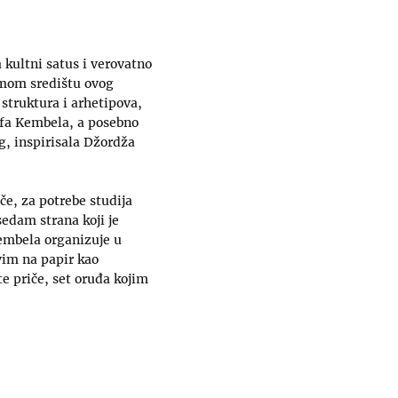
 kultni satus i verovatno
samom središtu ovog
 struktura i arhetipova,
efa Kembela, a posebno
og, inspirisala Džordža
če, za potrebe studija
dam strana koji je
Kembela organizuje u
vim na papir kao
e priče, set oruđa kojim