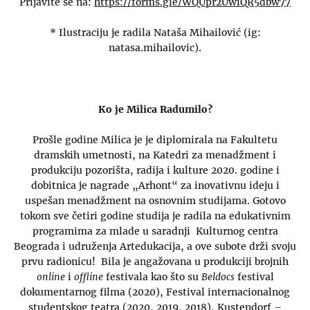
Prijavite se na:
https://forms.gle/WQUpr2UwiQR5dbw77
* Ilustraciju je radila Nataša Mihailović (ig:
natasa.mihailovic).
Ko je Milica Radumilo?
Prošle godine Milica je je diplomirala na Fakultetu
dramskih umetnosti, na Katedri za menadžment i
produkciju pozorišta, radija i kulture 2020. godine i
dobitnica je nagrade „Arhont“ za inovativnu ideju i
uspešan menadžment na osnovnim studijama. Gotovo
tokom sve četiri godine studija je radila na edukativnim
programima za mlade u saradnji Kulturnog centra
Beograda i udruženja Artedukacija, a ove subote drži svoju
prvu radionicu! Bila je angažovana u produkciji brojnih
online
i
offline
festivala kao što su
Beldocs
festival
dokumentarnog filma (2020), Festival internacionalnog
studentskog teatra (2020, 2019, 2018), Kustendorf –