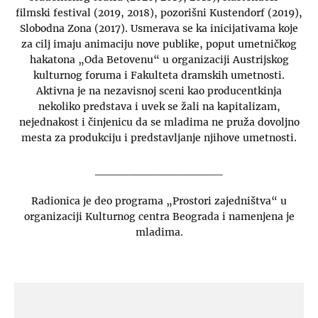
filmski festival (2019, 2018), pozorišni Kustendorf (2019),
Slobodna Zona (2017). Usmerava se ka inicijativama koje
za cilj imaju animaciju nove publike, poput umetničkog
hakatona „Oda Betovenu“ u organizaciji Austrijskog
kulturnog foruma i Fakulteta dramskih umetnosti.
Aktivna je na nezavisnoj sceni kao producentkinja
nekoliko predstava i uvek se žali na kapitalizam,
nejednakost i činjenicu da se mladima ne pruža dovoljno
mesta za produkciju i predstavljanje njihove umetnosti.
_______________
Radionica je deo programa „Prostori zajedništva“ u
organizaciji Kulturnog centra Beograda i namenjena je
mladima.