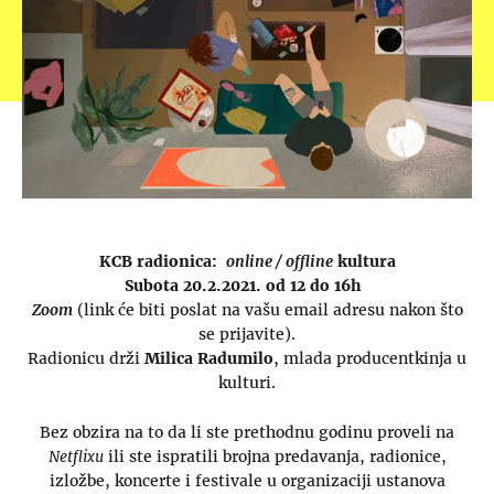
KCB radionica:
online / offline
kultura
Subota 20.2.2021. od 12 do 16h
Zoom
(link će biti poslat na vašu email adresu nakon što
se prijavite).
Radionicu drži
Milica Radumilo
, mlada producentkinja u
kulturi.
Bez obzira na to da li ste prethodnu godinu proveli na
Netflixu
ili ste ispratili brojna predavanja, radionice,
izložbe, koncerte i festivale u organizaciji ustanova