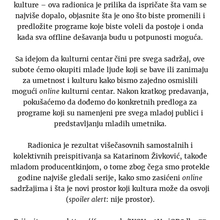
kulture – ova radionica je prilika da ispričate šta vam se
najviše dopalo, objasnite šta je ono što biste promenili i
predložite programe koje biste voleli da postoje i onda
kada sva offline dešavanja budu u potpunosti moguća.
Sa idejom da kulturni centar čini pre svega sadržaj, ove
subote ćemo okupiti mlade ljude koji se bave ili zanimaju
za umetnost i kulturu kako bismo zajedno osmislili
mogući
online
kulturni centar. Nakon kratkog predavanja,
pokušaćemo da dođemo do konkretnih predloga za
programe koji su namenjeni pre svega mladoj publici i
predstavljanju mladih umetnika.
Radionica je rezultat višečasovnih samostalnih i
kolektivnih preispitivanja sa Katarinom Živković, takođe
mladom producentkinjom, o tome zbog čega smo protekle
godine najviše gledali serije, kako smo zasićeni
online
sadržajima i šta je novi prostor koji kultura može da osvoji
(
spoiler alert
: nije prostor).