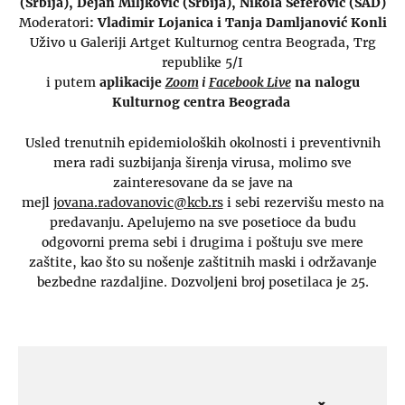
(Srbija), Dejan Miljković (Srbija), Nikola Seferović (SAD)
Moderatori
: Vladimir Lojanica i Tanja Damljanović Konli
Uživo u Galeriji Artget Kulturnog centra Beograda, Trg
republike 5/I
i putem
aplikacije
Zoom
i
Facebook Live
na nalogu
Kulturnog centra Beograda
Usled trenutnih epidemioloških okolnosti i preventivnih
mera radi suzbijanja širenja virusa, molimo sve
zainteresovane da se jave na
mejl
jovana.radovanovic@kcb.rs
i sebi rezervišu mesto na
predavanju. Apelujemo na sve posetioce da budu
odgovorni prema sebi i drugima i poštuju sve mere
zaštite, kao što su nošenje zaštitnih maski i održavanje
bezbedne razdaljine. Dozvoljeni broj posetilaca je 25.