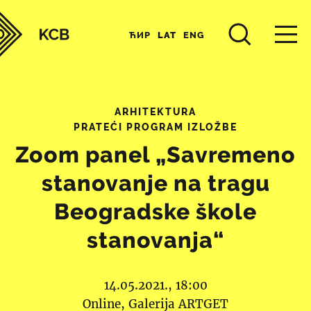
ЋИР
LAT
ENG
ARHITEKTURA
PRATEĆI PROGRAM IZLOŽBE
Zoom panel „Savremeno
stanovanje na tragu
Beogradske škole
stanovanja“
14.05.2021., 18:00
Online
Galerija ARTGET