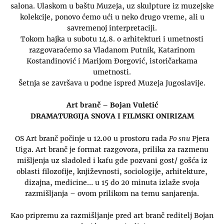
salona. Ulaskom u baštu Muzeja, uz skulpture iz muzejske
kolekcije, ponovo ćemo ući u neko drugo vreme, ali u
savremenoj interpretaciji.
Tokom hajka u subotu 14.8. o arhitekturi i umetnosti
razgovaraćemo sa Vladanom Putnik, Katarinom
Kostandinović i Marijom Đorgović, istoričarkama
umetnosti.
Šetnja se završava u podne ispred Muzeja Jugoslavije.
Art branč – Bojan Vuletić
DRAMATURGIJA SNOVA I FILMSKI ONIRIZAM
OS Art branč počinje u 12.00 u prostoru rada
Po snu
Pjera
Uiga. Art branč je format razgovora, prilika za razmenu
mišljenja uz sladoled i kafu gde pozvani gost/ gošća iz
oblasti filozofije, književnosti, sociologije, arhitekture,
dizajna, medicine… u 15 do 20 minuta izlaže svoja
razmišljanja – ovom prilikom na temu sanjarenja.
Kao pripremu za razmišljanje pred art branč reditelj Bojan