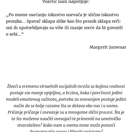
Vuletić nam najavljuje:
„Po mome osećanju iskustvo snevača je slično iskustvu
pesnika… Spavač sklapa slike kao što pesnik sklapa reči:
oni ih upotrebljavaju sa više ili manje sreće da bi govorili
o sebi…“
Margerit Jursenar
Živeći u vremenu virtuelnih socijalnih mreža sa kojima realnost
postaje sve manje opipljiva, a brzina, buka i površnost jedini
modeli emotivnog suživota, potreba za snevanjem postaje jedini
način da se bolje razume šta se dešava oko nas i u nama.
Pričanje pričanje i snevanje su u mnogome slični procesi. Šta je
to što možemo naučiti snevajući te primeniti na umetničko
stvaralaštvo? Kako nam u svemu tome može pomoći
dramaturgija snova i filmski onirizam?