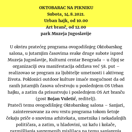
OKTOBARAC NA PIKNIKU
Subota, 14.8.2021.
Urban hajk, od 10.00
Art branč, od 12.00
park Muzeja Jugoslavije
U okviru pratećeg programa ovogodišnjeg Oktobarskog
salona, u jutarnjim časovima svake druge subote ispred
Muzeja Jugoslavije, Kulturni centar Beograda – u čijoj se
organizaciji ova manifestacija održava već 58. put –
realizovao se program za ljubitelje umetnosti i aktivnog
života. Poklonici outdoor kulture imaće mogućnost da od
ranih jutarnjih časova učestvuju u poslednjem OS Urban
hajku, a zatim da prisustvuju i poslednjem OS Art branču
(gost
Bojan Vuletić
, reditelj).
Prateći temu ovogodišnjeg Oktobarskog salona – Sanjari,
zainteresovane za ovu vrstu programa tokom šetnje
čekaju priče o snovima arhitekata, umetnika i nekadašnjih
političara, a zatim, u hladovini, uz kafu i kolače,
razmišljanja savremenih mislilaca na temu sanjarenja.