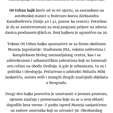
OS Urban hajk
kreće od 10.00 ujutru, sa sastankom na
autobuskoj stanici u Bulevaru kneza Aleksandra
Karađorđevića (linije 40 i 41, pravac ka centru). Potrebno
je da se zainteresovani za ovaj program prijave na adresu
danica.prodanovic@kcb.rs. Broj hajkera je ograničen na 30.
Tokom OS Urban hajka upoznaćete se sa širom okolinom
Muzeja Jugoslavije: Stadionom JNA, vojnim soliterima i
kompleksom bivšeg memorijalnog centra, kao i sa
arhitekturom i urbanističkim zahvatima koji su formirali
ovu celinu na obodu Dedinja. A gde je urbanizam, tu su i
politika i ideologija. Pričaćemo o arhitekti Mihailu Miki
Jankoviću, autoru ovih i mnogih drugih značajnih objekata
u Beogradu.
Drugi deo hajka posvećen je umetnosti u javnom prostoru,
njenom značaju i promenama koje su se u ovoj oblasti
dogodile kroz vreme. U parku ispred Muzeja sanjarićemo
uz radove umetnika koji su učesnici 58. Oktobarskog