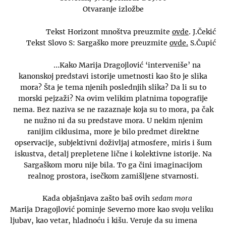
Otvaranje izložbe
Tekst Horizont mnoštva preuzmite
ovde
. J.Čekić
Tekst Slovo S: Sargaško more preuzmite
ovde.
S.Čupić
…Kako Marija Dragojlović ‘interveniše’ na
kanonskoj predstavi istorije umetnosti kao što je slika
mora? Šta je tema njenih poslednjih slika? Da li su to
morski pejzaži? Na ovim velikim platnima topografije
nema. Bez naziva se ne razaznaje koja su to mora, pa čak
ne nužno ni da su predstave mora. U nekim njenim
ranijim ciklusima, more je bilo predmet direktne
opservacije, subjektivni doživljaj atmosfere, miris i šum
iskustva, detalj prepletene lične i kolektivne istorije. Na
Sargaškom moru nije bila. To ga čini imaginacijom
realnog prostora, isečkom zamišljene stvarnosti.
Kada objašnjava zašto baš ovih
sedam mora
Marija Dragojlović pominje Severno more kao svoju veliku
ljubav, kao vetar, hladnoću i kišu. Veruje da su imena