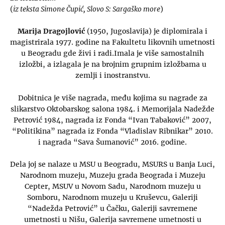
(
iz teksta Simone Čupić, Slovo S: Sargaško more
)
Marija Dragojlović
(1950, Jugoslavija) je diplomirala i
magistrirala 1977. godine na Fakultetu likovnih umetnosti
u Beogradu gde živi i radi.Imala je više samostalnih
izložbi, a izlagala je na brojnim grupnim izložbama u
zemlji i inostranstvu.
Dobitnica je više nagrada, među kojima su nagrade za
slikarstvo Oktobarskog salona 1984. i Memorijala Nadežde
Petrović 1984, nagrada iz Fonda “Ivan Tabaković” 2007,
“Politikina” nagrada iz Fonda “Vladislav Ribnikar” 2010.
i nagrada “Sava Šumanović” 2016. godine.
Dela joj se nalaze u MSU u Beogradu, MSURS u Banja Luci,
Narodnom muzeju, Muzeju grada Beograda i Muzeju
Cepter, MSUV u Novom Sadu, Narodnom muzeju u
Somboru, Narodnom muzeju u Kruševcu, Galeriji
“Nadežda Petrović” u Čačku, Galeriji savremene
umetnosti u Nišu, Galerija savremene umetnosti u