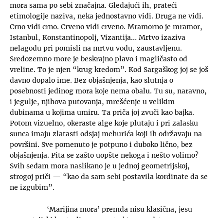
mora sama po sebi značajna. Gledajući ih, prateći
etimologije naziva, neka jednostavno vidi. Druga ne vidi.
Crno vidi crno. Crveno vidi crveno. Mramorno je mramor,
Istanbul, Konstantinopolj, Vizantija… Mrtvo izaziva
nelagodu pri pomisli na mrtvu vodu, zaustavljenu.
Sredozemno more je beskrajno plavo i magličasto od
vreline. To je njen “krug kredom”. Kod Sargaškog joj se još
davno dopalo ime. Bez objašnjenja, kao slutnja o
posebnosti jedinog mora koje nema obalu. Tu su, naravno,
i jegulje, njihova putovanja, mrešćenje u velikim
dubinama u kojima umiru. Ta priča joj zvuči kao bajka.
Potom vizuelno, okeraste alge koje plutaju i pri zalasku
sunca imaju zlatasti odsjaj mehurića koji ih održavaju na
površini. Sve pomenuto je potpuno i duboko lično, bez
objašnjenja. Pita se zašto uopšte nekoga i nešto volimo?
Svih sedam mora naslikano je u jednoj geometrijskoj,
strogoj priči — “kao da sam sebi postavila kordinate da se
ne izgubim”.
‘Marijina mora’ premda nisu klasična, jesu