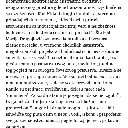
geometrijski kontrolisana; apstraktne predstave
neograničenog prostora gde je horizontalnost izjednačena
sa uzvišenošću. Kod Hida, i drugih luminista, srećemo
pripadajući duh vremena, “idealizaciju prirode
istovremenu sa industrijalizacijom; veru u neizbežnost
budućnosti i selektivno sećanje na prošlost”. Šta kod
Marije Dragojlović označava kontrolisana izvesnost
zlatnog preseka, u vremenu ekoloških katastrofa,
megalomanskih projekata i budućnosti čiju
neizbežnost
je
smenila
neizvesnost
? I na ovim slikama, kao i ranije, ona
gleda. Pomno posmatra. Ovog puta, međutim, predmet
tog pogled nisu surogati čovekovog prisustva. Inverzija se
uočava i u pristupu naraciji. Ako su prethodno
male
stvari
monumentalizovane, sada se
velike
prevode u intimno.
Ranije su predmeti uveličavani, dok su mora sada
‘umanjena’. Za kordinatama je posegla “da se ne izgubi”,
tragajući za “linijom zlatnog preseka i božanskom
proporcijom”. A gde bi drugde moglo — pita se — biti
ishodište tog puta osim u nebu i vodi, iskonu i prapočetku
svega, savršenstvu odnosa, pogledu koji je uvek prikovan
za horizont…