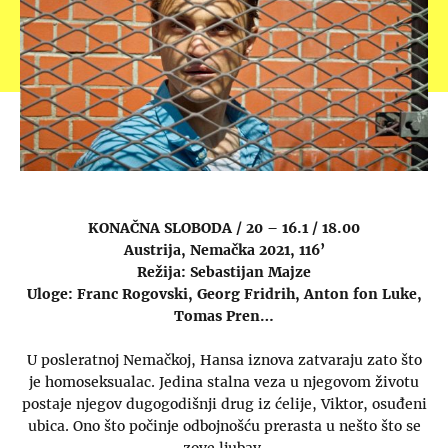
KONAČNA SLOBODA / 20 – 16.1 / 18.00
Austrija, Nemačka 2021, 116’
Režija: Sebastijan Majze
Uloge: Franc Rogovski, Georg Fridrih, Anton fon Luke,
Tomas Pren…
U posleratnoj Nemačkoj, Hansa iznova zatvaraju zato što
je homoseksualac. Jedina stalna veza u njegovom životu
postaje njegov dugogodišnji drug iz ćelije, Viktor, osuđeni
ubica. Ono što počinje odbojnošću prerasta u nešto što se