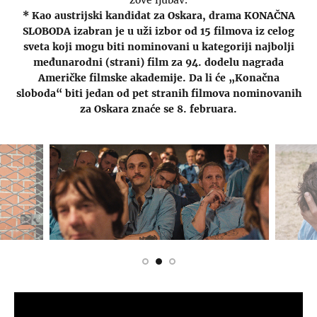
zove ljubav.
* Kao austrijski kandidat za Oskara, drama KONAČNA
SLOBODA izabran je u uži izbor od 15 filmova iz celog
sveta koji mogu biti nominovani u kategoriji najbolji
međunarodni (strani) film za 94. dodelu nagrada
Američke filmske akademije. Da li će „Konačna
sloboda“ biti jedan od pet stranih filmova nominovanih
za Oskara znaće se 8. februara.