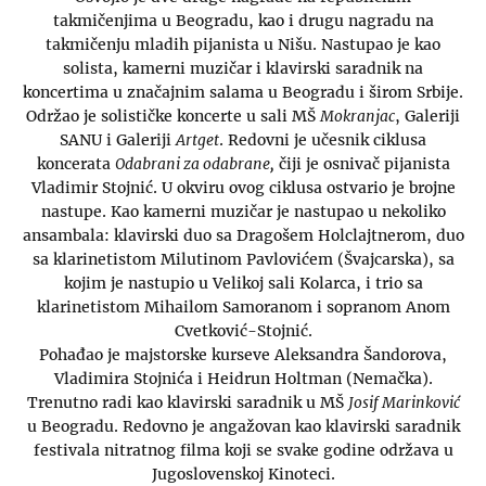
takmičenjima u Beogradu, kao i drugu nagradu na
takmičenju mladih pijanista u Nišu. Nastupao je kao
solista, kamerni muzičar i klavirski saradnik na
koncertima u značajnim salama u Beogradu i širom Srbije.
Održao je solističke koncerte u sali MŠ
Mokranjac
, Galeriji
SANU i Galeriji
Artget
. Redovni je učesnik ciklusa
koncerata
Odabrani za odabrane,
čiji je osnivač pijanista
Vladimir Stojnić. U okviru ovog ciklusa ostvario je brojne
nastupe. Kao kamerni muzičar je nastupao u nekoliko
ansambala: klavirski duo sa Dragošem Holclajtnerom, duo
sa klarinetistom Milutinom Pavlovićem (Švajcarska), sa
kojim je nastupio u Velikoj sali Kolarca, i trio sa
klarinetistom Mihailom Samoranom i sopranom Anom
Cvetković-Stojnić.
Pohađao je majstorske kurseve Aleksandra Šandorova,
Vladimira Stojnića i Heidrun Holtman (Nemačka).
Trenutno radi kao klavirski saradnik u MŠ
Josif Marinković
u Beogradu. Redovno je angažovan kao klavirski saradnik
festivala nitratnog filma koji se svake godine održava u
Jugoslovenskoj Kinoteci.