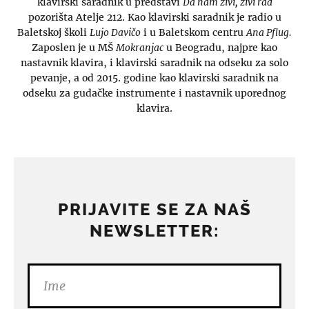
klavirski saradnik u predstavi
Da nam živi, živi rad
pozorišta Atelje 212. Kao klavirski saradnik je radio u
Baletskoj školi
Lujo Davičo
i u Baletskom centru
Ana Pflug.
Zaposlen je u MŠ
Mokranjac
u Beogradu, najpre kao
nastavnik klavira, i klavirski saradnik na odseku za solo
pevanje, a od 2015. godine kao klavirski saradnik na
odseku za gudačke instrumente i nastavnik uporednog
klavira.
PRIJAVITE SE ZA NAŠ
NEWSLETTER: