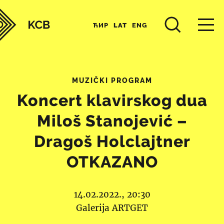
ЋИР
LAT
ENG
MUZIČKI PROGRAM
Koncert klavirskog dua
Miloš Stanojević –
Dragoš Holclajtner
OTKAZANO
14.02.2022., 20:30
Galerija ARTGET