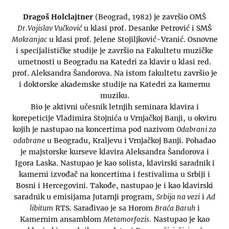
Dragoš Holclajtner
(Beograd, 1982) je završio OMŠ
Dr.Vojislav Vučković
u klasi prof. Desanke Petrović i SMŠ
Mokranjac
u klasi prof. Jelene Stojiljković-Vranić. Osnovne
i specijalističke studije je završio na Fakultetu muzičke
umetnosti u Beogradu na Katedri za klavir u klasi red.
prof. Aleksandra Šandorova. Na istom fakultetu završio je
i doktorske akademske studije na Katedri za kamernu
muziku.
Bio je aktivni učesnik letnjih seminara klavira i
korepeticije Vladimira Stojnića u Vrnjačkoj Banji, u okviru
kojih je nastupao na koncertima pod nazivom
Odabrani za
odabrane
u Beogradu, Kraljevu i Vrnjačkoj Banji. Pohađao
je majstorske kurseve klavira Aleksandra Šandorova i
Igora Laska. Nastupao je kao solista, klavirski saradnik i
kamerni izvođač na koncertima i festivalima u Srbiji i
Bosni i Hercegovini. Takođe, nastupao je i kao klavirski
saradnik u emisijama Jutarnji program,
Srbija na vezi
i
Ad
libitum
RTS. Sarađivao je sa Horom
Braća Baruh
i
Kamernim ansamblom
Metamorfozis.
Nastupao je kao