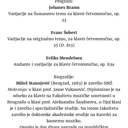
Program:
Johanes Brams
Varijacije na Šumanovu temu za klavir četvororučno, op.
23
Franc Šubert
Varijacije na originalnu temu, za klavir četvororučno, op.
35 (D. 813)
Feliks Mendelson
Andante i varijacije za klavir četvororučno, op. 83a
Biografije:
Miloš Stanojević
(Beograd, 1983) je završio SMŠ
Mokranjac
u klasi prof. Jasne Vukasović. Diplomirao je na
odseku za klavir na Fakultetu muzičke umetnosti u
Beogradu u klasi prof. Aleksandra Šandorova, u čijoj klasi
je i završio i specijalističke studije. Na istom fakultetu
završio je doktorske akademske studije na Katedri za
kamernu muziku.
Osvojio je dve druge nagrade na republičkim