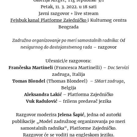
Petak, 11. 3. 2022. u 18 sati
Javni razgovor + live stream
Fejsbuk kanal Platforme Zajedničko
i Kulturnog centra
Beograda
Zadružno organizovanje po meri samostalnih radnika: Od
nesigurnog do dostojanstvenog rada
– razgovor
Učesnici/e razgovora:
Frančeska Martineli
(Francesca Martinelli) –
Doc Servizi
zadruga, Italija
Tomas Blondel
(Thomas Blondeel) –
SMart zadruga
,
Belgija
Aleksandra Lakić
– Platforma Zajedničko
Vuk Radulović
– frilens predavač jezika
Razgovor moderira
Jelena Šapić
, jedna od autorki
publikacije „Model zadružnog organizovanja po meri
samostalnih radnika“, Platforme Zajedničko.
Razgovor će se voditi na engleskom jeziku.