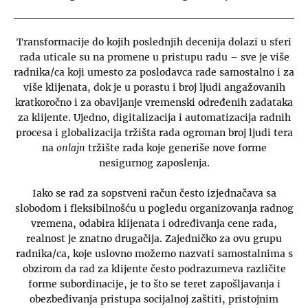
Transformacije do kojih poslednjih decenija dolazi u sferi
rada uticale su na promene u pristupu radu – sve je više
radnika/ca koji umesto za poslodavca rade samostalno i za
više klijenata, dok je u porastu i broj ljudi angažovanih
kratkoročno i za obavljanje vremenski određenih zadataka
za klijente. Ujedno, digitalizacija i automatizacija radnih
procesa i globalizacija tržišta rada ogroman broj ljudi tera
na
onlajn
tržište rada koje generiše nove forme
nesigurnog zaposlenja.
Iako se rad za sopstveni račun često izjednačava sa
slobodom i fleksibilnošću u pogledu organizovanja radnog
vremena, odabira klijenata i određivanja cene rada,
realnost je znatno drugačija. Zajedničko za ovu grupu
radnika/ca, koje uslovno možemo nazvati samostalnima s
obzirom da rad za klijente često podrazumeva različite
forme subordinacije, je to što se teret zapošljavanja i
obezbeđivanja pristupa socijalnoj zaštiti, pristojnim