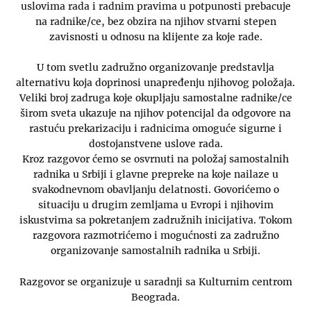
uslovima rada i radnim pravima u potpunosti prebacuje
na radnike/ce, bez obzira na njihov stvarni stepen
zavisnosti u odnosu na klijente za koje rade.
U tom svetlu zadružno organizovanje predstavlja
alternativu koja doprinosi unapređenju njihovog položaja.
Veliki broj zadruga koje okupljaju samostalne radnike/ce
širom sveta ukazuje na njihov potencijal da odgovore na
rastuću prekarizaciju i radnicima omoguće sigurne i
dostojanstvene uslove rada.
Kroz razgovor ćemo se osvrnuti na položaj samostalnih
radnika u Srbiji i glavne prepreke na koje nailaze u
svakodnevnom obavljanju delatnosti. Govorićemo o
situaciju u drugim zemljama u Evropi i njihovim
iskustvima sa pokretanjem zadružnih inicijativa. Tokom
razgovora razmotrićemo i mogućnosti za zadružno
organizovanje samostalnih radnika u Srbiji.
Razgovor se organizuje u saradnji sa Kulturnim centrom
Beograda.