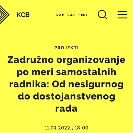
ЋИР
LAT
ENG
PROJEKTI
Zadružno organizovanje
po meri samostalnih
radnika: Od nesigurnog
do dostojanstvenog
rada
11.03.2022., 18:00