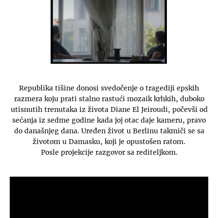
Republika tišine donosi svedočenje o tragediji epskih
razmera koju prati stalno rastući mozaik krhkih, duboko
utisnutih trenutaka iz života Diane El Jeiroudi, počevši od
sećanja iz sedme godine kada joj otac daje kameru, pravo
do današnjeg dana. Uređen život u Berlinu takmiči se sa
životom u Damasku, koji je opustošen ratom.
Posle projekcije razgovor sa rediteljkom.