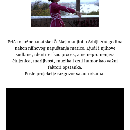
Priča o južnobanatskoj Češkoj manjini u Srbiji 200 godina
nakon njihovog napuštanja matice. Ljudi i njihove
sudbine, identitet kao proces, a ne nepromenjiva
činjenica, marljivost, muzika i crni humor kao važni
faktori opstanka.
Posle projekcije razgovor sa autorkama..