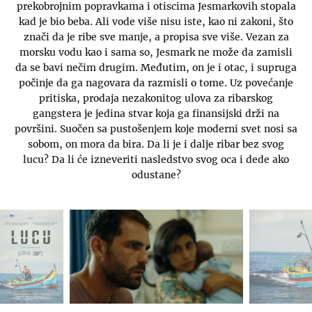
prekobrojnim popravkama i otiscima Jesmarkovih stopala
kad je bio beba. Ali vode više nisu iste, kao ni zakoni, što
znači da je ribe sve manje, a propisa sve više. Vezan za
morsku vodu kao i sama so, Jesmark ne može da zamisli
da se bavi nečim drugim. Međutim, on je i otac, i supruga
počinje da ga nagovara da razmisli o tome. Uz povećanje
pritiska, prodaja nezakonitog ulova za ribarskog
gangstera je jedina stvar koja ga finansijski drži na
površini. Suočen sa pustošenjem koje moderni svet nosi sa
sobom, on mora da bira. Da li je i dalje ribar bez svog
lucu? Da li će izneveriti nasledstvo svog oca i dede ako
odustane?