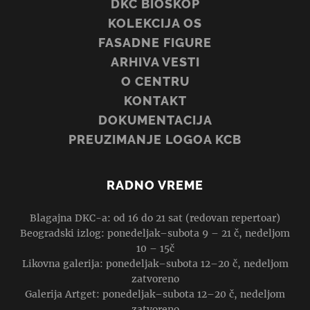
DKC BIOSKOP
KOLEKCIJA OS
FASADNE FIGURE
ARHIVA VESTI
O CENTRU
KONTAKT
DOKUMENTACIJA
PREUZIMANJE LOGOA KCB
RADNO VREME
Blagajna DKC-a: od 16 do 21 sat (redovan repertoar)
Beogradski izlog: ponedeljak–subota 9 – 21 č, nedeljom
10 – 15č
Likovna galerija: ponedeljak–subota 12–20 č, nedeljom
zatvoreno
Galerija Artget: ponedeljak–subota 12–20 č, nedeljom
zatvoreno