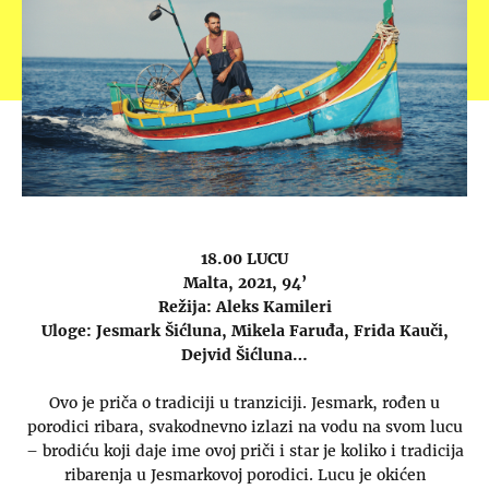
18.00 LUCU
Malta, 2021, 94’
Režija: Aleks Kamileri
Uloge: Jesmark Šićluna, Mikela Faruđa, Frida Kauči,
Dejvid Šićluna…
Ovo je priča o tradiciji u tranziciji. Jesmark, rođen u
porodici ribara, svakodnevno izlazi na vodu na svom lucu
– brodiću koji daje ime ovoj priči i star je koliko i tradicija
ribarenja u Jesmarkovoj porodici. Lucu je okićen