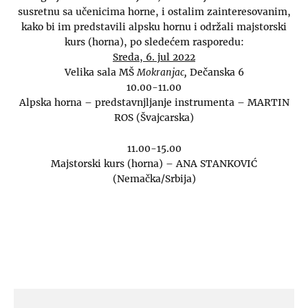
susretnu sa učenicima horne, i ostalim zainteresovanim,
kako bi im predstavili alpsku hornu i održali majstorski
kurs (horna), po sledećem rasporedu:
Sreda, 6. jul 2022
Velika sala MŠ
Mokranjac,
Dečanska 6
10.00-11.00
Alpska horna – predstavnjljanje instrumenta – MARTIN
ROS (Švajcarska)
11.00-15.00
Majstorski kurs (horna) – ANA STANKOVIĆ
(Nemačka/Srbija)