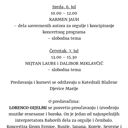
Sreda, 6. jul
10.00 – 12.00
KARMEN JAUH
– dela savremenih autora za orgulje i koncipiranje
koncertnog programa
– slobodna tema
Četvrtak, 7. jul
13.00 – 15.30
NEJTAN LAUBE i DALIBOR MIKLAVČIČ
– slobodna tema
Predavanja i kursevi se održavaju u Katedrali Blažene
Djevice Marije
O predavačima:
LORENCO GIJELMI
se posvetio proučavanju i izvođenju
muzike renesanse i baroka. On je jedan od najuspešnijih
interpretatora Bahovih dela za orgulje i čembalo.
Koncertira širom Evrope, Rusije, Japana, Koreje, Severne i