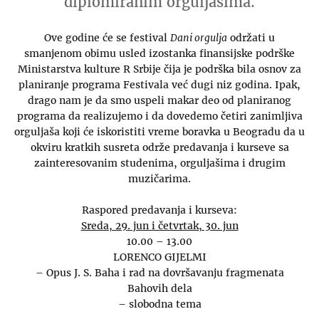
diplomiranim orguljašima.
Ove godine će se festival
Dani orgulja
održati u
smanjenom obimu usled izostanka finansijske podrške
Ministarstva kulture R Srbije čija je podrška bila osnov za
planiranje programa Festivala već dugi niz godina. Ipak,
drago nam je da smo uspeli makar deo od planiranog
programa da realizujemo i da dovedemo četiri zanimljiva
orguljaša koji će iskoristiti vreme boravka u Beogradu da u
okviru kratkih susreta održe predavanja i kurseve sa
zainteresovanim studenima, orguljašima i drugim
muzičarima.
Raspored predavanja i kurseva:
Sreda, 29. jun i četvrtak, 30. jun
10.00 – 13.00
LORENCO GIJELMI
– Opus J. S. Baha i rad na dovršavanju fragmenata
Bahovih dela
– slobodna tema