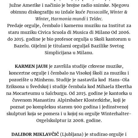
Južne Amerike i načinio je brojne radio snimke. Njegovu
obimnu diskografiju su izdale kuće
Passacaille, Winter &
Winter, Harmonia mundi
i
Teldec.
Predaje orgulje, čembalo i kamernu muziku na Institut za
staru muziku Civica Scuola di Musica di Milano Od 2006.
do 2015. godine je bio profesor orgulja u Skoli kantorum u
Bazelu. Gijelmi je titularni orguljaš Bazilike Svetog
Simplicijana u Milanu.
KARMEN JAUH
je završila studije crkvene muzike,
koncertne orgulje i čembalo na Visokoj školi za muziku i
pozorište u Minhenu. Studije je nastavila kod Hans-Ola
Eriksona u Švedskoj i studije čembala kod Mihaela Ebertha
na Mocarteumu u Salcburgu. Od 2015. godine je kantorka u
čuvenom Manastiru Alpirsbaher Klosterkirhe, koji je
poznat po kompleksu starom 900 godina i jedinstvenoj
skulpturi koja se pomera i u kojoj su orgulje Winterhalter-
Orgelskulptur iz 2008. godine.
DALIBOR MIKLAVČIČ
(Ljubljana) je studirao orgulje i