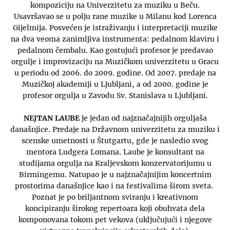
kompoziciju na Univerzitetu za muziku u Beču.
Usavršavao se u polju rane muzike u Milanu kod Lorenca
Gijelmija. Posvećen je istraživanju i interpretaciji muzike
na dva veoma zanimljiva instrumenta: pedalnom klaviru i
pedalnom čembalu. Kao gostujući profesor je predavao
orgulje i improvizaciju na Muzičkom univerzitetu u Gracu
u periodu od 2006. do 2009. godine. Od 2007. predaje na
Muzičkoj akademiji u Ljubljani, a od 2000. godine je
profesor orgulja u Zavodu Sv. Stanislava u Ljubljani.
NEJTAN LAUBE
je jedan od najznačajnijih orguljaša
današnjice. Predaje na Državnom univerzitetu za muziku i
scenske umetnosti u Štutgartu, gde je nasledio svog
mentora Ludgera Lomana. Laube je konsultant na
studijama orgulja na Kraljevskom konzervatorijumu u
Birmingemu. Natupao je u najznačajnijim koncertnim
prostorima današnjice kao i na festivalima širom sveta.
Poznat je po briljantnom sviranju i kreativnom
koncipiranju širokog repertoara koji obuhvata dela
komponovana tokom pet vekova (uključujući i njegove