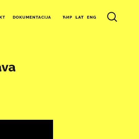
ЋИР
LAT
ENG
KT
DOKUMENTACIJA
ava