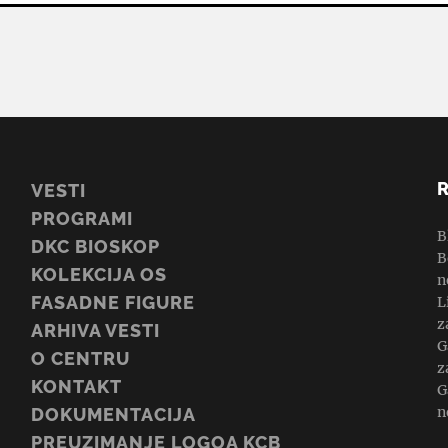
VESTI
PROGRAMI
B
DKC BIOSKOP
B
KOLEKCIJA OS
n
FASADNE FIGURE
L
z
ARHIVA VESTI
G
O CENTRU
z
KONTAKT
G
n
DOKUMENTACIJA
PREUZIMANJE LOGOA KCB