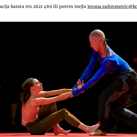
racija karata 011 2621 469 ili putem mejla
jovana.radovanovic@kc