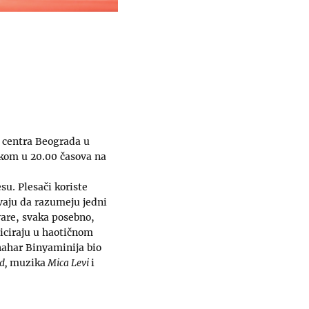
g centra Beograda u
tkom u 20.00 časova na
su. Plesači koriste
avaju da razumeju jedni
vare, svaka posebno,
niciraju u haotičnom
hahar Binyaminija bio
d,
muzika
Mica Levi
i