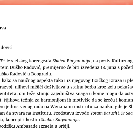
ava
adović
VE”
izraelskog koreografa
Shahar Binyaminija
, na poziv Kulturno
štem Duško Radović, premijerno će biti izvedena 18. juna s poče
uško Radović u Beogradu.
 kako sa naučnog aspekta tako i iz njegovog fizičkog izraza u ple
 razvoj, njihovi mišići doživljavaju stalnu borbu kroz koju pokuš
 entiteta, oni teže stanju zajedništva snaga u kome mogu da ost
st. Njihova težnja za harmonijom ih motiviše da se kreću i komu
kom jedinstvenog rada na Weizmann institutu za nauku, gde je S
an da stvara na Institutu. Predstavu izvode
Yotam Baruch
i
Or Saa
ja, koncept i kostim
Shahar Binyaminija
.
 podršku Ambasade Izraela u Srbiji.