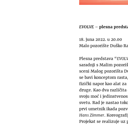
EVOLVE
– plesna predst
18. juna 2022. u 20.00
Malo pozorište Duško R
Plesna predstava “
EVOL
saradnji s Malim pozori
sceni Malog pozorišta D
se bavi konceptom rasta,
fizički napor kao alat za
druge. Kao dva različita
svoju moć i jedinstveno
svetu. Rad je nastao to
prvi umetnik ikada pozv
Hans Zimmer
. Koreografi
Projekat se realizuje uz