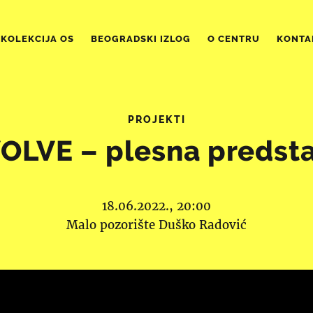
KOLEKCIJA OS
BEOGRADSKI IZLOG
O CENTRU
KONTA
PROJEKTI
OLVE – plesna predst
18.06.2022., 20:00
Malo pozorište Duško Radović