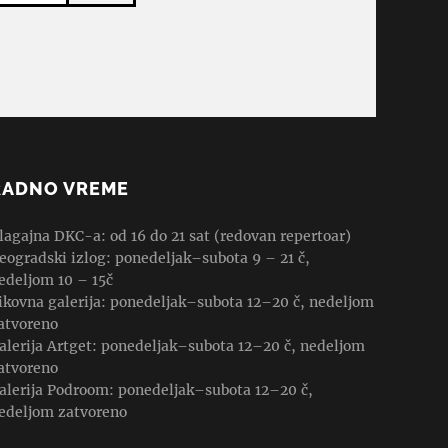
RADNO VREME
lagajna DKC-a: od 16 do 21 sat (redovan repertoar)
eogradski izlog: ponedeljak–subota 9 – 21 č,
edeljom 10 – 15č
ikovna galerija: ponedeljak–subota 12–20 č, nedeljom
atvoreno
alerija Artget: ponedeljak–subota 12–20 č, nedeljom
atvoreno
alerija Podroom: ponedeljak–subota 12–20 č,
edeljom zatvoreno