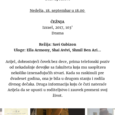
Nedelja, 18. septembar u 18.00
ČEŽNJA
Izrael, 2017, 103’
Drama
Režija: Savi Gabizon
Uloge: Ella Armony, Shai Avivi, Shmil Ben Ari…
Arijel, dobrostojeći čovek bez dece, prima telefonski poziv
od nekadašnje devojke sa fakulteta koja mu saopštava
nekoliko iznenađujućih stvari. Kada su raskinuli pre
dvadeset godina, ona je bila u drugom stanju i rodila
divnog dečaka. Druga informacija koju će čuti nateraće
Arijela da se upusti u roditeljstvo i zauvek promeni svoj
život.