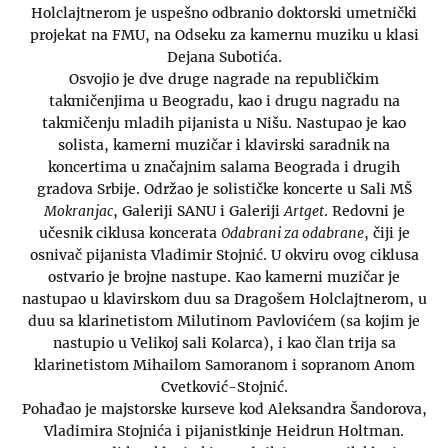
Holclajtnerom je uspešno odbranio doktorski umetnički
projekat na FMU, na Odseku za kamernu muziku u klasi
Dejana Subotića.
Osvojio je dve druge nagrade na republičkim
takmičenjima u Beogradu, kao i drugu nagradu na
takmičenju mladih pijanista u Nišu. Nastupao je kao
solista, kamerni muzičar i klavirski saradnik na
koncertima u značajnim salama Beograda i drugih
gradova Srbije. Održao je solističke koncerte u Sali MŠ
Mokranjac
, Galeriji SANU i Galeriji
Artget
. Redovni je
učesnik ciklusa koncerata
Odabrani za odabrane
, čiji je
osnivač pijanista Vladimir Stojnić. U okviru ovog ciklusa
ostvario je brojne nastupe. Kao kamerni muzičar je
nastupao u klavirskom duu sa Dragošem Holclajtnerom, u
duu sa klarinetistom Milutinom Pavlovićem (sa kojim je
nastupio u Velikoj sali Kolarca), i kao član trija sa
klarinetistom Mihailom Samoranom i sopranom Anom
Cvetković-Stojnić.
Pohađao je majstorske kurseve kod Aleksandra Šandorova,
Vladimira Stojnića i pijanistkinje Heidrun Holtman.