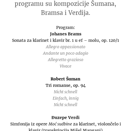
programu su kompozicije Šumana,
Bramsa i Verdija.
Program:
Johanes Brams
Sonata za klarinet i klavir br. 1 u ef – molu, op. 120/1
Allegro appassionato
Andante un poco adagio
Allegretto grazioso
Vivace
Robert Šuman
Tri romanse, op. 94
Nicht schnell
Einfach, innig
Nicht schnell
Đuzepe Verdi
Simfonija iz opere
Moć sudbine
za klarinet, violončelo i
klavir (transkripcija Mišel Mangani)