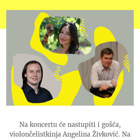
Na koncertu će nastupiti i gošća,
violončelistkinja Angelina Živković. Na