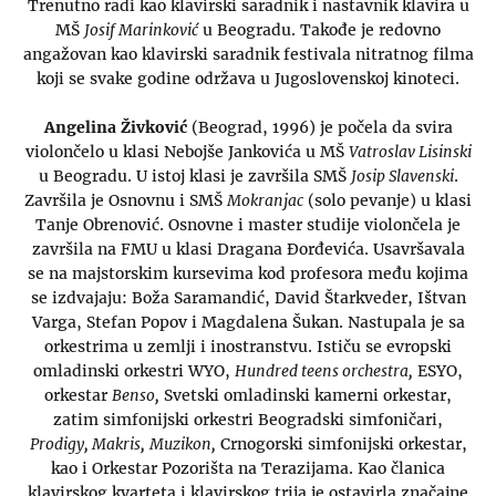
Trenutno radi kao klavirski saradnik i nastavnik klavira u
MŠ
Josif Marinković
u Beogradu. Takođe je redovno
angažovan kao klavirski saradnik festivala nitratnog filma
koji se svake godine održava u Jugoslovenskoj kinoteci.
Angelina Živković
(Beograd, 1996) je počela da svira
violončelo u klasi Nebojše Jankovića u MŠ
Vatroslav Lisinski
u Beogradu. U istoj klasi je završila SMŠ
Josip Slavenski
.
Završila je Osnovnu i SMŠ
Mokranjac
(solo pevanje) u klasi
Tanje Obrenović. Osnovne i master studije violončela je
završila na FMU u klasi Dragana Đorđevića. Usavršavala
se na majstorskim kursevima kod profesora među kojima
se izdvajaju: Boža Saramandić, David Štarkveder, Ištvan
Varga, Stefan Popov i Magdalena Šukan. Nastupala je sa
orkestrima u zemlji i inostranstvu. Ističu se evropski
omladinski orkestri WYO,
Hundred teens orchestra,
ESYO,
orkestar
Benso,
Svetski omladinski kamerni orkestar,
zatim simfonijski orkestri Beogradski simfoničari,
Prodigy, Makris,
Muzikon,
Crnogorski simfonijski orkestar,
kao i Orkestar Pozorišta na Terazijama. Kao članica
klavirskog kvarteta i klavirskog trija je ostavirla značajne