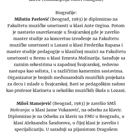
Biografije:
Milutin Pavlović
(Beograd, 1983) je diplomirao na
Fakultetu muzičke umetnosti u klasi Ante Grgina. Potom
je nastavio usavršavanje u Švajcarskoj gde je završio
master studije za koncertno izvođenje na Fakultetu
muzičke umetnosti u Lozani u klasi Frederika Rapana i
master studije pedagogije u klasičnoj muzici na Fakultetu
umetnosti u Bernu u klasi Ernesta Molinarija. Sarađuje sa
raznim orkestrima u zapadnoj Švajcarskoj, redovno
nastupa kao solista, i u različitim kamernim sastavima.
Organizator je brojnih međunarodnih muzičkih projekata
za decu i mlade u Švajcarskoj. Bavi se pedagoškim radom
kao profesor klarineta u nekoliko muzičkih škola u Lozani.
Miloš Stanojević
(Beograd, 1983) je završio SMŠ
Mokranjac
u klasi Jasne Vukasović, na odseku za klavir.
Diplomirao je na Odseku za klavir na FMU u Beogradu, u
klasi Aleksandra Šandorova, u čijoj klasi je završio i
specijalicaziju. U saradnji sa pijanistom Dragošem