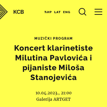
ЋИР
LAT
ENG
MUZIČKI PROGRAM
Koncert klarinetiste
Milutina Pavlovića i
pijaniste Miloša
Stanojevića
10.04.2023., 21:00
Galerija ARTGET