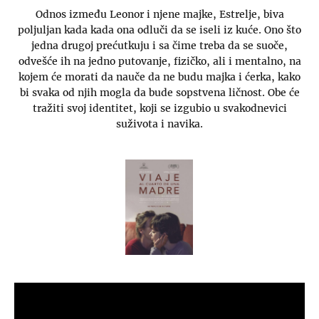
Odnos između Leonor i njene majke, Estrelje, biva
poljuljan kada kada ona odluči da se iseli iz kuće. Ono što
jedna drugoj prećutkuju i sa čime treba da se suoče,
odvešće ih na jedno putovanje, fizičko, ali i mentalno, na
kojem će morati da nauče da ne budu majka i ćerka, kako
bi svaka od njih mogla da bude sopstvena ličnost. Obe će
tražiti svoj identitet, koji se izgubio u svakodnevici
suživota i navika.