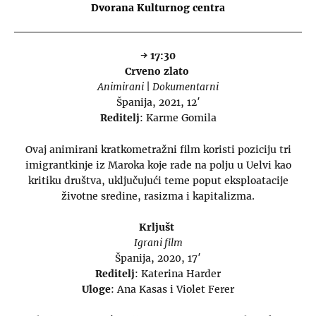
Dvorana Kulturnog centra
→ 17:30
Crveno zlato
Animirani | Dokumentarni
Španija, 2021, 12′
Reditelj
: Karme Gomila
Ovaj animirani kratkometražni film koristi poziciju tri
imigrantkinje iz Maroka koje rade na polju u Uelvi kao
kritiku društva, uključujući teme poput eksploatacije
životne sredine, rasizma i kapitalizma.
Krljušt
Igrani film
Španija, 2020, 17′
Reditelj
: Katerina Harder
Uloge
: Ana Kasas i Violet Ferer