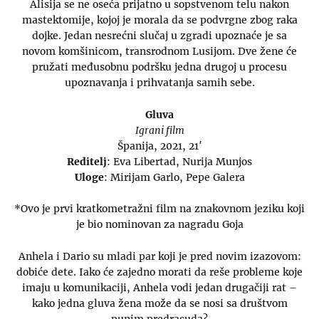
Alisija se ne oseća prijatno u sopstvenom telu nakon
mastektomije, kojoj je morala da se podvrgne zbog raka
dojke. Jedan nesrećni slučaj u zgradi upoznaće je sa
novom komšinicom, transrodnom Lusijom. Dve žene će
pružati međusobnu podršku jedna drugoj u procesu
upoznavanja i prihvatanja samih sebe.
Gluva
Igrani film
Španija, 2021, 21′
Reditelj
: Eva Libertad, Nurija Munjos
Uloge
: Mirijam Garlo, Pepe Galera
*Ovo je prvi kratkometražni film na znakovnom jeziku koji
je bio nominovan za nagradu Goja
Anhela i Dario su mladi par koji je pred novim izazovom:
dobiće dete. Iako će zajedno morati da reše probleme koje
imaju u komunikaciji, Anhela vodi jedan drugačiji rat –
kako jedna gluva žena može da se nosi sa društvom
punim predrasuda?