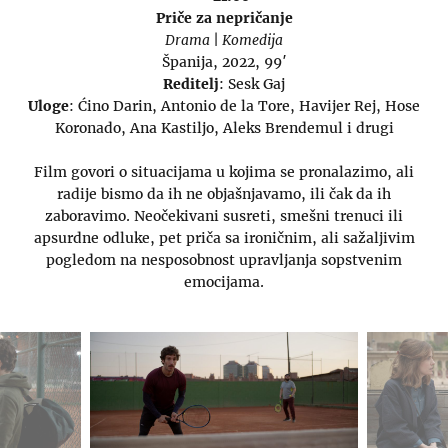
Priče za nepričanje
Drama | Komedija
Španija, 2022, 99′
Reditelj
: Sesk Gaj
Uloge
: Ćino Darin, Antonio de la Tore, Havijer Rej, Hose
Koronado, Ana Kastiljo, Aleks Brendemul i drugi
Film govori o situacijama u kojima se pronalazimo, ali
radije bismo da ih ne objašnjavamo, ili čak da ih
zaboravimo. Neočekivani susreti, smešni trenuci ili
apsurdne odluke, pet priča sa ironičnim, ali sažaljivim
pogledom na nesposobnost upravljanja sopstvenim
emocijama.