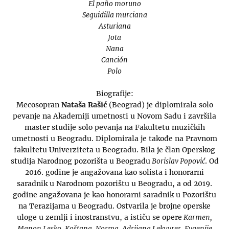
El paño moruno
Seguidilla murciana
Asturiana
Jota
Nana
Canción
Polo
Biografije:
Mecosopran
Nataša Rašić
(Beograd) je diplomirala solo
pevanje na Akademiji umetnosti u Novom Sadu i završila
master studije solo pevanja na Fakultetu muzičkih
umetnosti u Beogradu. Diplomirala je takođe na Pravnom
fakultetu Univerziteta u Beogradu. Bila je član Operskog
studija Narodnog pozorišta u Beogradu
Borislav Popović
. Od
2016. godine je angažovana kao solista i honorarni
saradnik u Narodnom pozorištu u Beogradu, a od 2019.
godine angažovana je kao honorarni saradnik u Pozorištu
na Terazijama u Beogradu. Ostvarila je brojne operske
uloge u zemlji i inostranstvu, a ističu se opere
Karmen,
Manon Lesko, Koštana, Norma, Adrijana Lekuvrer, Evgenije