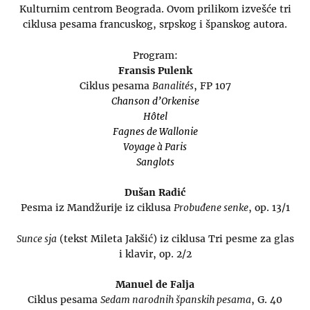
Kulturnim centrom Beograda. Ovom prilikom izvešće tri
ciklusa pesama francuskog, srpskog i španskog autora.
Program:
Fransis Pulenk
Ciklus pesama
Banalités
, FP 107
Chanson d’Orkenise
Hôtel
Fagnes de Wallonie
Voyage à Paris
Sanglots
Dušan Radić
Pesma iz Mandžurije iz ciklusa
Probuđene senke
, op. 13/1
Sunce sja
(tekst Mileta Jakšić) iz ciklusa Tri pesme za glas
i klavir, op. 2/2
Manuel de Falja
Ciklus pesama
Sedam narodnih španskih pesama
, G. 40