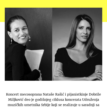
Koncert mecosoprana Nataše Rašić i pijanistkinje Dobrile
Miljković deo je godišnjeg ciklusa koncerata Udruženja
muzičkih umetnika Srbije koji se realizuje u saradnji sa