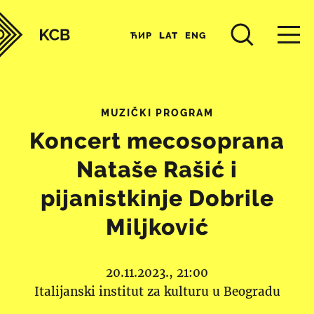
ЋИР
LAT
ENG
MUZIČKI PROGRAM
Koncert mecosoprana
Nataše Rašić i
pijanistkinje Dobrile
Miljković
20.11.2023., 21:00
Italijanski institut za kulturu u Beogradu