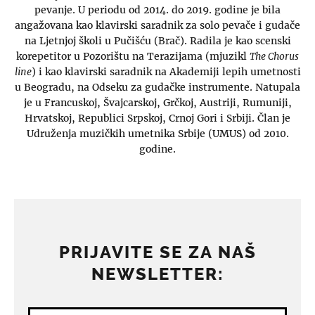
pevanje. U periodu od 2014. do 2019. godine je bila
angažovana kao klavirski saradnik za solo pevače i gudače
na Ljetnjoj školi u Pučišću (Brač). Radila je kao scenski
korepetitor u Pozorištu na Terazijama (mjuzikl
The Chorus
line
) i kao klavirski saradnik na Akademiji lepih umetnosti
u Beogradu, na Odseku za gudačke instrumente. Natupala
je u Francuskoj, Švajcarskoj, Grčkoj, Austriji, Rumuniji,
Hrvatskoj, Republici Srpskoj, Crnoj Gori i Srbiji. Član je
Udruženja muzičkih umetnika Srbije (UMUS) od 2010.
godine.
PRIJAVITE SE ZA NAŠ
NEWSLETTER: