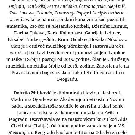
Onjegin, Đani Skiki, Sestra Anđelika, Čarobna frula, Slepi miš,
Tako čine sve, Orlando, Krunisanje Popeje
i
Seviljski berberin
.
Usavršavala se na majstorskim kursevima kod poznatih
umetnika, kao što su Alesandro Korbeli, Dženifer Larmur,
Darina Takova, Karlo Kolombara, Gabrijele Lehner,
Elizabet Norberg–Šulc, Krum Galabov, Božidar Nikolov…
Član je i osnivač muzičkog udruženja i sastava
Barokni
vitraž
koji se bavi izvođenjem i promovisanjem barokne
muzike u Srbiji i postoji od 2015. godine. Član je Udruženja
muzičkih umetnika Srbije od 2018. godine. Zaposlena je na
Pravoslavnom bogoslovskom fakultetu Univerziteta u
Beogradu.
Dobrila Miljković
je diplomirala klavir u klasi prof.
Vladimira Ogarkova na Akademiji umetnosti u Novom
Sadu, a specijalističke studije je završila u klasi Sonje
Lončar na odseku za kamernu muziku na FMU u
Beogradu. Usavršavala se na majstorskom kursu kod Alda
Čikolinija (Italija). Od 2009. godine zaposlena je u MŠ
Mokranjac
u Beogradu kao korepetitor na Odseku za solo