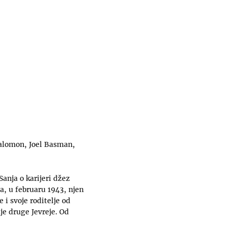
Salomon, Joel Basman,
anja o karijeri džez
a, u februaru 1943, njen
 i svoje roditelje od
je druge Jevreje. Od