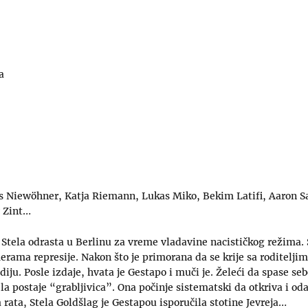
a
is Niewöhner, Katja Riemann, Lukas Miko, Bekim Latifi, Aaron 
 Zint…
tela odrasta u Berlinu za vreme vladavine nacističkog režima. S
rama represije. Nakon što je primorana da se krije sa roditeljim
diju. Posle izdaje, hvata je Gestapo i muči je. Želeći da spase sebe
la postaje “grabljivica”. Ona počinje sistematski da otkriva i oda
 rata, Stela Goldšlag je Gestapou isporučila stotine Jevreja…