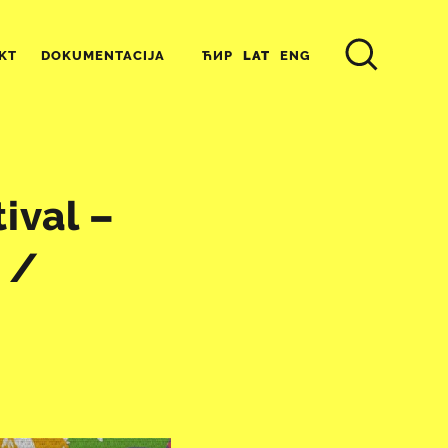
ЋИР
LAT
ENG
KT
DOKUMENTACIJA
ival –
 /