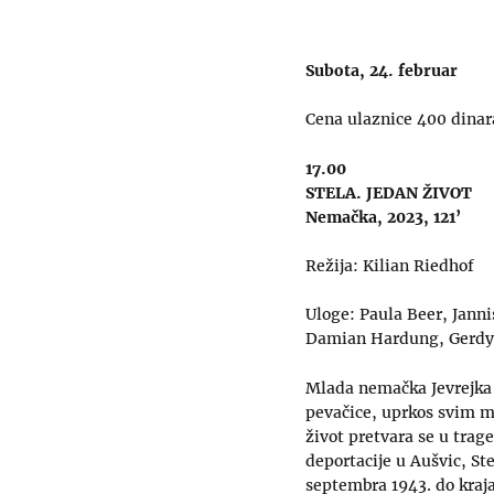
Subota, 24. februar
Cena ulaznice 400 dinar
17.00
STELA. JEDAN ŽIVOT
Nemačka, 2023, 121’
Režija: Kilian Riedhof
Uloge: Paula Beer, Jann
Damian Hardung, Gerdy
Mlada nemačka Jevrejka S
pevačice, uprkos svim me
život pretvara se u trage
deportacije u Aušvic, Ste
septembra 1943. do kraja