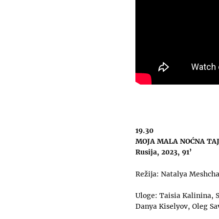
19.30
MOJA MALA NOĆNA TA
Rusija, 2023, 91’
Režija: Natalya Meshch
Uloge: Taisia Kalinina,
Danya Kiselyov, Oleg S