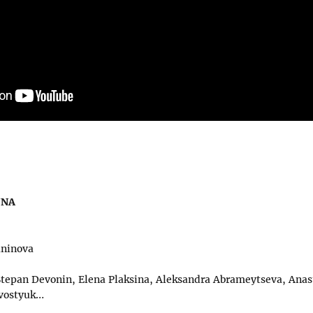
JNA
aninova
 Stepan Devonin, Elena Plaksina, Aleksandra Abrameytseva, Ana
avostyuk…