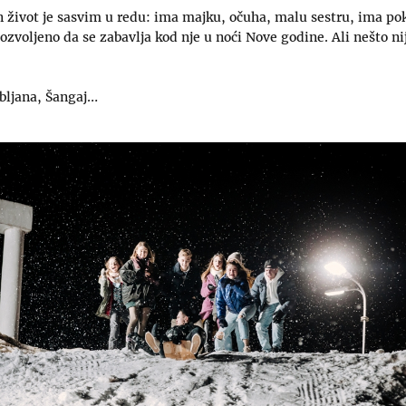
 život je sasvim u redu: ima majku, očuha, malu sestru, ima pok
dozvoljeno da se zabavlja kod nje u noći Nove godine. Ali nešto n
ubljana, Šangaj…