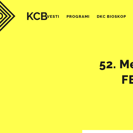
VESTI
PROGRAMI
DKC BIOSKOP
52. M
F