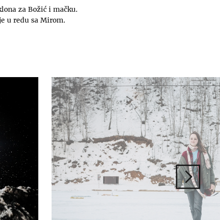
lona za Božić i mačku.
ije u redu sa Mirom.