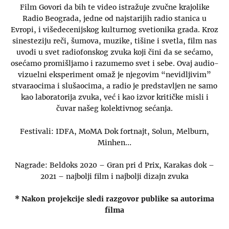
Film Govori da bih te video istražuje zvučne krajolike
Radio Beograda, jedne od najstarijih radio stanica u
Evropi, i višedecenijskog kulturnog svetionika grada. Kroz
sinesteziju reči, šumova, muzike, tišine i svetla, film nas
uvodi u svet radiofonskog zvuka koji čini da se sećamo,
osećamo promišljamo i razumemo svet i sebe. Ovaj audio-
vizuelni eksperiment omaž je njegovim “nevidljivim”
stvaraocima i slušaocima, a radio je predstavljen ne samo
kao laboratorija zvuka, već i kao izvor kritičke misli i
čuvar našeg kolektivnog sećanja.
Festivali: IDFA, MoMA Dok fortnajt, Solun, Melburn,
Minhen…
Nagrade: Beldoks 2020 – Gran pri d Prix, Karakas dok –
2021 – najbolji film i najbolji dizajn zvuka
* Nakon projekcije sledi razgovor publike sa autorima
filma