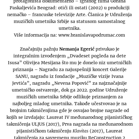
protagonista dokumentarno – igranog filma Gorana
Paskaljevića Beograd: otići ili ostati (2002) u produkciji
nemačko – francuske televizije Arte. Članica je Udruženja
muzičkih umetnika Srbije sa statusom samostalnog
umetnika.
Više informacija na: www.branislavapodrumac.com
Značajniju pažnju
Nemanja Egerić
privukao je
integralnim izvođenjem „Dvadeset pogleda na dete
Isusa” Olivijea Mesijana što mu je donelo niz umetničkih
priznanja – Nagradu za najuspešniji koncert Galerije
SANU, nagradu iz fondacije „Muzičke vizije Ivana
Jevtića”, nagradu „Nevena Popović” za najznačajnije
umetničko ostvarenje, dok ga 2022. godine Udruženje
muzičkih umetnika Srbije odlikuje priznanjem za
najboljeg mladog umetnika. Takođe učestvovao je na
brojnim takmičenjima gde je osvajao brojne nagrade od
kojih se izvdajaju: Laureat IV međunarodnog pijanističkog
takmičenja ULJUS (2017), Prva nagrada na međunarodnom
pijanističkom takmičenju
Klavitas
(2017), Laureat
takmičenja za savremenu muziku ReConstruction 2