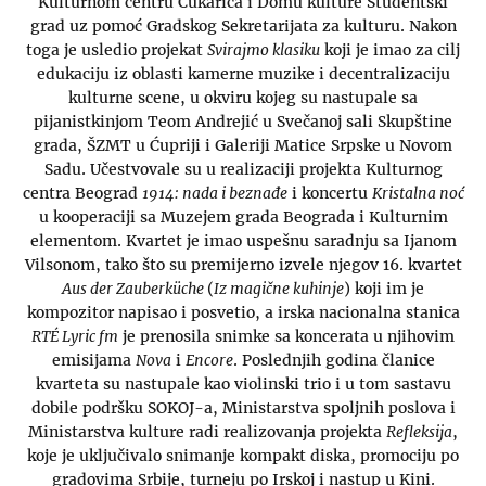
Kulturnom centru Čukarica i Domu kulture Studentski
grad uz pomoć Gradskog Sekretarijata za kulturu. Nakon
toga je usledio projekat
Svirajmo klasiku
koji je imao za cilj
edukaciju iz oblasti kamerne muzike i decentralizaciju
kulturne scene, u okviru kojeg su nastupale sa
pijanistkinjom Teom Andrejić u Svečanoj sali Skupštine
grada, ŠZMT u Ćupriji i Galeriji Matice Srpske u Novom
Sadu. Učestvovale su u realizaciji projekta Kulturnog
centra Beograd
1914: nada i beznađe
i koncertu
Kristalna noć
u kooperaciji sa Muzejem grada Beograda i Kulturnim
elementom. Kvartet je imao uspešnu saradnju sa Ijanom
Vilsonom, tako što su premijerno izvele njegov 16. kvartet
Aus der Zauberküche
(
Iz magične kuhinje
) koji im je
kompozitor napisao i posvetio, a irska nacionalna stanica
RTÉ Lyric fm
je prenosila snimke sa koncerata u njihovim
emisijama
Nova
i
Encore
. Poslednjih godina članice
kvarteta su nastupale kao violinski trio i u tom sastavu
dobile podršku SOKOJ-a, Ministarstva spoljnih poslova i
Ministarstva kulture radi realizovanja projekta
Refleksija
,
koje je uključivalo snimanje kompakt diska, promociju po
gradovima Srbije, turneju po Irskoj i nastup u Kini.