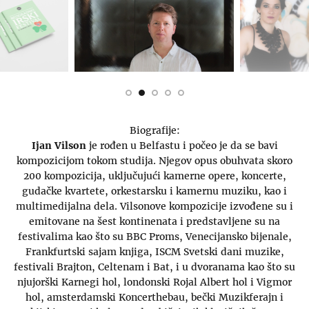
Biografije:
Ijan Vilson
je rođen u Belfastu i počeo je da se bavi
kompozicijom tokom studija. Njegov opus obuhvata skoro
200 kompozicija, uključujući kamerne opere, koncerte,
gudačke kvartete, orkestarsku i kamernu muziku, kao i
multimedijalna dela. Vilsonove kompozicije izvođene su i
emitovane na šest kontinenata i predstavljene su na
festivalima kao što su BBC Proms, Venecijansko bijenale,
Frankfurtski sajam knjiga, ISCM Svetski dani muzike,
festivali Brajton, Celtenam i Bat, i u dvoranama kao što su
njujorški Karnegi hol, londonski Rojal Albert hol i Vigmor
hol, amsterdamski Koncerthebau, bečki Muzikferajn i