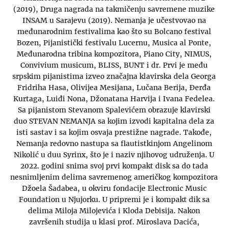
(2019), Druga nagrada na takmičenju savremene muzike
INSAM u Sarajevu (2019). Nemanja je učestvovao na
međunarodnim festivalima kao što su Bolcano festival
Bozen, Pijanistički festivalu Lucernu, Musica al Ponte,
Međunarodna tribina kompozitora, Piano City, NIMUS,
Convivium musicum, BLISS, BUNT i dr. Prvi je među
srpskim pijanistima izveo značajna klavirska dela Georga
Fridriha Hasa, Olivijea Mesijana, Lučana Berija, Đerđa
Kurtaga, Luiđi Nona, Džonatana Harvija i Ivana Fedelea.
Sa pijanistom Stevanom Spalevićem obrazuje klavirski
duo STEVAN NEMANJA sa kojim izvodi kapitalna dela za
isti sastav i sa kojim osvaja prestižne nagrade. Takođe,
Nemanja redovno nastupa sa flautistkinjom Angelinom
Nikolić u duu Syrinx, što je i naziv njihovog udruženja. U
2022. godini snima svoj prvi kompakt disk sa do tada
nesnimljenim delima savremenog američkog kompozitora
Džoela Šadabea, u okviru fondacije Electronic Music
Foundation u Njujorku. U pripremi je i kompakt dik sa
delima Miloja Milojevića i Kloda Debisija. Nakon
završenih studija u klasi prof. Miroslava Dacića,