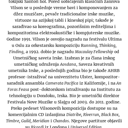
tokijski Santori hol. Pored uobičajenih klasičnih žanrova
Vilson se u poslednje vreme bavi i komponovanjem za
džez muzičare, pevače tradicionalne irske muzike,
virtuoze na azijskoj tabli i kineskoj pipi; takođe je
sarađivao sa koreografima, pozorišnim rediteljima i
kompozitorima elektroakustičke i kompjuterske muzike.
Godine 1991. Vilson je osvojio nagradu na festivalu Ultima
u Oslu za orkestarsku kompoziciju R
unning, Thinking,
Finding,
a 1992. dobio je nagradu
Macaulay Fellowship
od
Umetničkog saveta Irske. Izabran je za člana irskog
umetničkog udruženja
Aosdana
, Saveza kreativnih
umetnika Irske, a poslednjih godina bio je takođe AHRB
profesor-istraživač na univerzitetu Ulster, kompozitor-
saradnik ansambla
Camerata Pacifica
iz Kalifornije, i na
An
Foras Feasa
post-doktorskom istraživanju na Institutu za
tehnologiju u Dondoku, Irska. Bio je umetnički direktor
Festivala Nove Muzike u Slajgu od 2003. do 2011. godine.
Preko pedeset Vilsonovih kompozicija dostupne su na
komercijalnim CD izdanjima
Diatribe, Riverrun, Black Box,
Timbre, Guild, Meridian
i
Chandos
. Njegove partiture objavili
su
Ricordi
iz Londona i
Universal Edition.