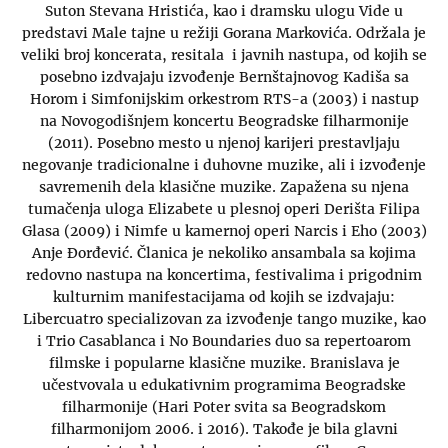
Suton Stevana Hristića, kao i dramsku ulogu Vide u
predstavi Male tajne u režiji Gorana Markovića. Održala je
veliki broj koncerata, resitala i javnih nastupa, od kojih se
posebno izdvajaju izvođenje Bernštajnovog Kadiša sa
Horom i Simfonijskim orkestrom RTS-a (2003) i nastup
na Novogodišnjem koncertu Beogradske filharmonije
(2011). Posebno mesto u njenoj karijeri prestavljaju
negovanje tradicionalne i duhovne muzike, ali i izvođenje
savremenih dela klasične muzike. Zapažena su njena
tumačenja uloga Elizabete u plesnoj operi Derišta Filipa
Glasa (2009) i Nimfe u kamernoj operi Narcis i Eho (2003)
Anje Đorđević. Članica je nekoliko ansambala sa kojima
redovno nastupa na koncertima, festivalima i prigodnim
kulturnim manifestacijama od kojih se izdvajaju:
Libercuatro specializovan za izvođenje tango muzike, kao
i Trio Casablanca i No Boundaries duo sa repertoarom
filmske i popularne klasične muzike. Branislava je
učestvovala u edukativnim programima Beogradske
filharmonije (Hari Poter svita sa Beogradskom
filharmonijom 2006. i 2016). Takođe je bila glavni