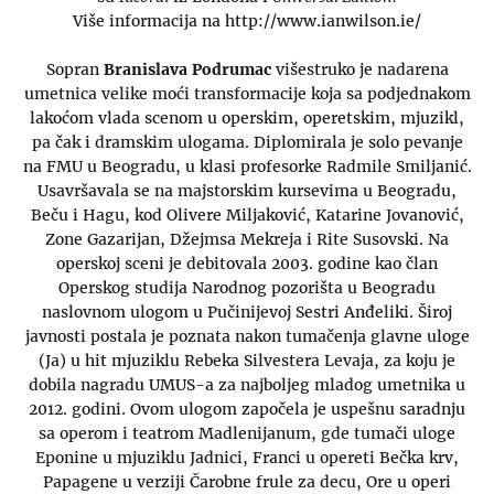
Više informacija na http://www.ianwilson.ie/
Sopran
Branislava Podrumac
višestruko je nadarena
umetnica velike moći transformacije koja sa pod‌jednakom
lakoćom vlada scenom u operskim, operetskim, mjuzikl,
pa čak i dramskim ulogama. Diplomirala je solo pevanje
na FMU u Beogradu, u klasi profesorke Radmile Smiljanić.
Usavršavala se na majstorskim kursevima u Beogradu,
Beču i Hagu, kod Olivere Miljaković, Katarine Jovanović,
Zone Gazarijan, Džejmsa Mekreja i Rite Susovski. Na
operskoj sceni je debitovala 2003. godine kao član
Operskog studija Narodnog pozorišta u Beogradu
naslovnom ulogom u Pučinijevoj Sestri Anđeliki. Široj
javnosti postala je poznata nakon tumačenja glavne uloge
(Ja) u hit mjuziklu Rebeka Silvestera Levaja, za koju je
dobila nagradu UMUS-a za najboljeg mladog umetnika u
2012. godini. Ovom ulogom započela je uspešnu saradnju
sa operom i teatrom Madlenijanum, gde tumači uloge
Eponine u mjuziklu Jadnici, Franci u opereti Bečka krv,
Papagene u verziji Čarobne frule za decu, Ore u operi