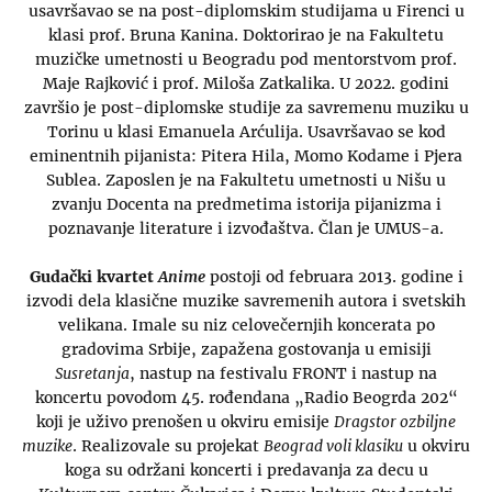
usavršavao se na post-diplomskim studijama u Firenci u
klasi prof. Bruna Kanina. Doktorirao je na Fakultetu
muzičke umetnosti u Beogradu pod mentorstvom prof.
Maje Rajković i prof. Miloša Zatkalika. U 2022. godini
završio je post-diplomske studije za savremenu muziku u
Torinu u klasi Emanuela Arćulija. Usavršavao se kod
eminentnih pijanista: Pitera Hila, Momo Kodame i Pjera
Sublea. Zaposlen je na Fakultetu umetnosti u Nišu u
zvanju Docenta na predmetima istorija pijanizma i
poznavanje literature i izvođaštva. Član je UMUS-a.
Gudački kvartet
Anime
postoji od februara 2013. godine i
izvodi dela klasične muzike savremenih autora i svetskih
velikana. Imale su niz celovečernjih koncerata po
gradovima Srbije, zapažena gostovanja u emisiji
Susretanja
, nastup na festivalu FRONT i nastup na
koncertu povodom 45. rođendana „Radio Beogrda 202“
koji je uživo prenošen u okviru emisije
Dragstor ozbiljne
muzike
. Realizovale su projekat
Beograd voli klasiku
u okviru
koga su održani koncerti i predavanja za decu u