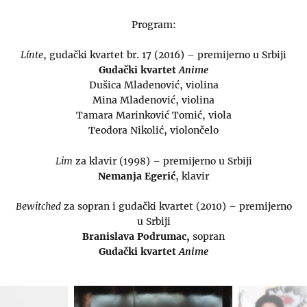
Program:
Línte
, gudački kvartet br. 17 (2016) – premijerno u Srbiji
Gudački kvartet
Anime
Dušica Mladenović, violina
Mina Mladenović, violina
Tamara Marinković Tomić, viola
Teodora Nikolić, violončelo
Lim
za klavir (1998) – premijerno u Srbiji
Nemanja Egerić
, klavir
Bewitched
za sopran i gudački kvartet (2010) – premijerno
u Srbiji
Branislava Podrumac,
sopran
Gudački kvartet
Anime