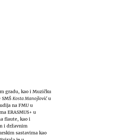
nom gradu, kao i Muzičku
 je SMŠ
Kosta Manojlović
u
tudija na FMU u
grama ERASMUS+ u
 flaute, kao i
m i državnim
tarskim sastavima kao
Svirala je u