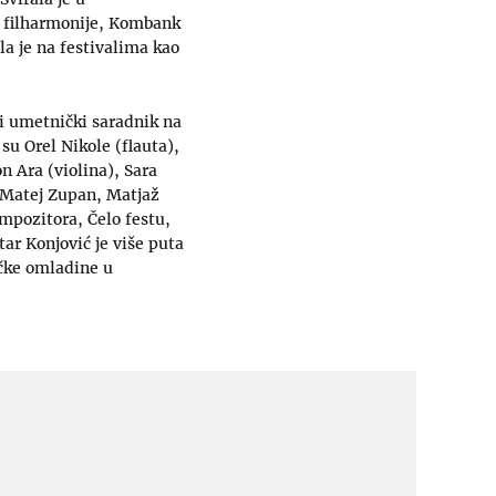
e filharmonije, Kombank
la je na festivalima kao
ši umetnički saradnik na
su Orel Nikole (flauta),
n Ara (violina), Sara
, Matej Zupan, Matjaž
ompozitora, Čelo festu,
ar Konjović je više puta
ičke omladine u