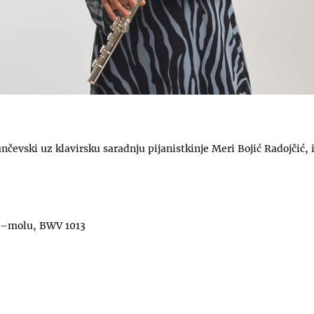
nčevski uz klavirsku saradnju pijanistkinje Meri Bojić Radojčić, 
u a–molu, BWV 1013