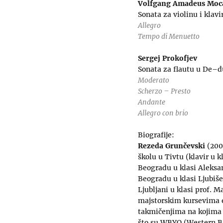
Volfgang Amadeus Moc
Sonata za violinu i klavi
Allegro
Tempo di Menuetto
Sergej Prokofjev
Sonata za flautu u De–d
Moderato
Scherzo – Presto
Andante
Allegro con brio
Biografije:
Rezeda Grunčevski
(2001
školu u Tivtu (klavir u k
Beogradu u klasi Aleksa
Beogradu u klasi Ljubiš
Ljubljani u klasi prof. 
majstorskim kursevima 
takmičenjima na kojima 
što su WBYO (Western B