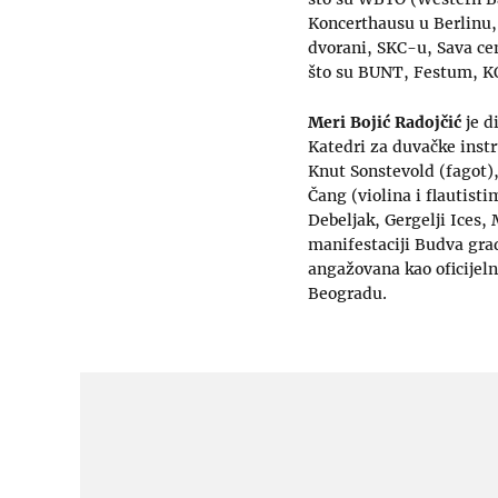
Koncerthausu u Berlinu,
dvorani, SKC-u, Sava ce
što su BUNT, Festum, KOM
Meri Bojić Radojčić
je d
Katedri za duvačke instr
Knut Sonstevold (fagot),
Čang (violina i flautist
Debeljak, Gergelji Ices,
manifestaciji Budva gra
angažovana kao oficijeln
Beogradu.