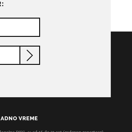
:
RADNO VREME