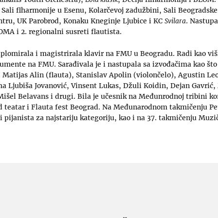
 Sali flharmonije u Esenu, Kolarčevoj zadužbini, Sali Beogradsk
ntru, UK Parobrod, Konaku Kneginje Ljubice i KC
Svilara
. Nastupa
A i 2. regionalni susreti flautista.
iplomirala i magistrirala klavir na FMU u Beogradu. Radi kao vi
umente na FMU. Sarađivala je i nastupala sa izvođačima kao što 
 Matijas Alin (flauta), Stanislav Apolin (violončelo), Agustin Leo
ima Ljubiša Jovanović, Vinsent Lukas, Džuli Koidin, Dejan Gavrić
 Mišel Belavans i drugi. Bila je učesnik na Međunrodnoj tribini k
d teatar i Flauta fest Beograd. Na Međunarodnom takmičenju Pet
i pijanista za najstariju kategoriju, kao i na 37. takmičenju Muz