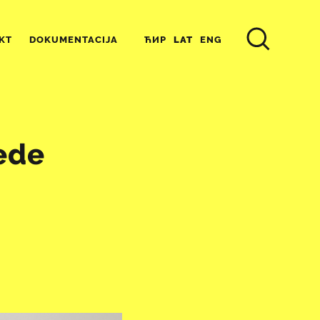
ЋИР
LAT
ENG
KT
DOKUMENTACIJA
zede