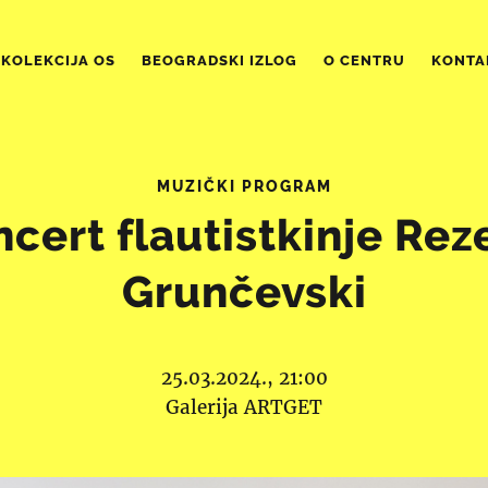
KOLEKCIJA OS
BEOGRADSKI IZLOG
O CENTRU
KONTA
MUZIČKI PROGRAM
cert flautistkinje Re
Grunčevski
25.03.2024., 21:00
Galerija ARTGET