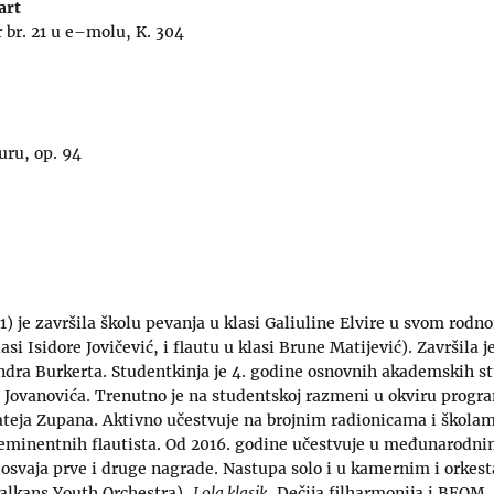
art
r br. 21 u e–molu, K. 304
uru, op. 94
) je završila školu pevanja u klasi Galiuline Elvire u svom rod
lasi Isidore Jovičević, i flautu u klasi Brune Matijević). Završila
ndra Burkerta. Studentkinja je 4. godine osnovnih akademskih s
e Jovanovića. Trenutno je na studentskoj razmeni u okviru pro
Mateja Zupana. Aktivno učestvuje na brojnim radionicama i školama
eminentnih flautista. Od 2016. godine učestvuje u međunarodni
osvaja prve i druge nagrade. Nastupa solo i u kamernim i orkes
alkans Youth Orchestra),
Lola klasik
, Dečija filharmonija i BEOM. 