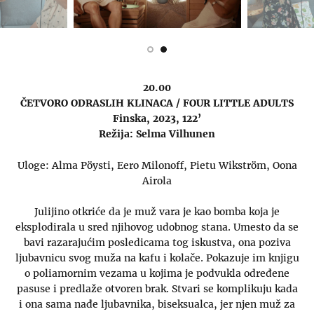
20.00
ČETVORO ODRASLIH KLINACA / FOUR LITTLE ADULTS
Finska, 2023, 122’
Režija: Selma Vilhunen
Uloge: Alma Pöysti, Eero Milonoff, Pietu Wikström, Oona
Airola
Julijino otkriće da je muž vara je kao bomba koja je
eksplodirala u sred njihovog udobnog stana. Umesto da se
bavi razarajućim posledicama tog iskustva, ona poziva
ljubavnicu svog muža na kafu i kolače. Pokazuje im knjigu
o poliamornim vezama u kojima je podvukla određene
pasuse i predlaže otvoren brak. Stvari se komplikuju kada
i ona sama nađe ljubavnika, biseksualca, jer njen muž za