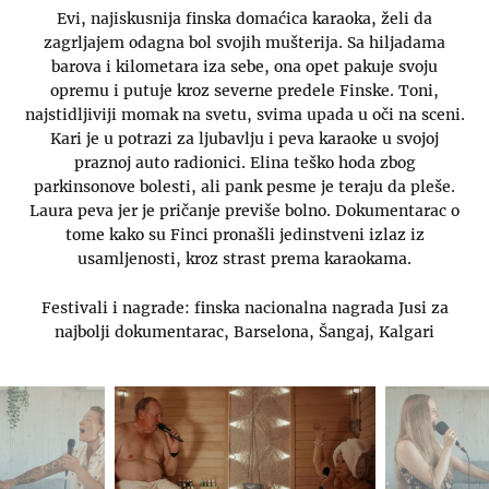
Evi, najiskusnija finska domaćica karaoka, želi da
zagrljajem odagna bol svojih mušterija. Sa hiljadama
barova i kilometara iza sebe, ona opet pakuje svoju
opremu i putuje kroz severne predele Finske. Toni,
najstidljiviji momak na svetu, svima upada u oči na sceni.
Kari je u potrazi za ljubavlju i peva karaoke u svojoj
praznoj auto radionici. Elina teško hoda zbog
parkinsonove bolesti, ali pank pesme je teraju da pleše.
Laura peva jer je pričanje previše bolno. Dokumentarac o
tome kako su Finci pronašli jedinstveni izlaz iz
usamljenosti, kroz strast prema karaokama.
Festivali i nagrade: finska nacionalna nagrada Jusi za
najbolji dokumentarac, Barselona, Šangaj, Kalgari