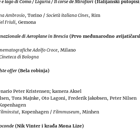
e lago di Como / Liguria / Il corse de Mirafiori
(Italijanski putopisi
ma Ambrosio
, Torino /
Società italiana Cines
, Rim
el Friuli
, Gemona
rnazionale di Aeroplane in Brescia
(Prvo međunarodno avijatičarsk
inematografiche Adolfo Croce
, Milano
Cineteca di Bologna
ste offer
(Bela robinja)
enario Peter Kristensen; kamera Aksel
 Olsen, Tora Majnke, Oto Lagoni, Frederik Jakobsen, Peter Nilsen
 Kopenhagen
ilminstut
, Kopenhagen /
Filmmuseum
, Minhen
 joconde
(Nik Vinter i krađa Mona Lize)