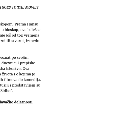
 GOES TO THE MOVIES
bioskopom. Prema Hansu
e u bioskop, ove beleške
aje još od tog vremena
ni ili stvarni, između
poznat po svojim
 dnevnici i prepiske
ska iskustva. Ova
 života i o kojima je
ih filmova do komedija.
usiji i predstavljeni su
 Zidhof.
davačke delatnosti