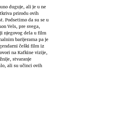
uno duguje, ali je u ne
otkriva prirodu ovih
st. Podsetimo da su se u
son Vels, pre svega,
ji njegovog dela u film
onalnim barijerama pa je
egendarni češki film iz
ovori na Kafkine vizije,
žnije, stvaranje
, ali su učinci ovih