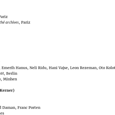
Pariz
hé archives
, Pariz
, Emerih Hanus, Neli Ridu, Hani Vajse, Leon Rezeman, Oto Kolo
mbH
, Berlin
m
, Minhen
Kerner)
ard Daman, Franc Porten
des