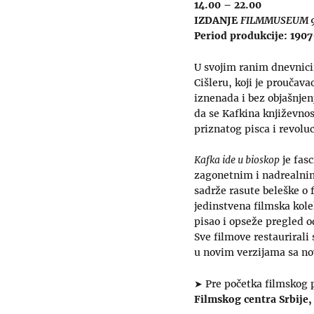
14.00 – 22.00
IZDANJE
FILMMUSEUM 
Period produkcije: 190
U svojim ranim dnevnicim
Cišleru, koji je proučav
iznenada i bez objašnjen
da se Kafkina književno
priznatog pisca i revol
Kafka ide u bioskop
je fas
zagonetnim i nadrealnim 
sadrže rasute beleške o 
jedinstvena filmska kolek
pisao i opseže pregled o
Sve filmove restaurirali 
u novim verzijama sa no
➤ Pre početka filmskog p
Filmskog centra Srbije