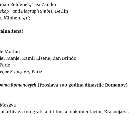
erman Zeldenek, Tea Zander
oskop- and Biograph GmbH
, Berlin
m
, Minhen, 41’;
alna žena)
 de Morlon
Pjer Manje, Kamil Lisene, Žan Brindo
 Pariz
èque Française
, Pariz
a Doma Romanovych
(Proslava 300 godina dinastije Romanov)
 Moskva
ni arhiv za fotografsku i filmsku dokumentaciju, Krasnojarsk