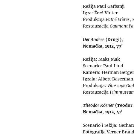
Režija Paul Garbanji
Igra: Žorž Vinter
Produkcija
Pathé Frères
, 
Restauracija
Gaumont Pat
Der Andere
(Drugi),
Nemačka, 1912, 77’
Režija: Maks Mak
Scenario: Paul Lind
Kamera: Herman Betger
Igraju: Albert Baserman
Produkcija:
Vitascope G
Restauracija
Filmmuseu
Theodor Körner
(Teodor 
Nemačka, 1912, 41’
Scenario i režija: Gerh
Fotografija Verner Bran