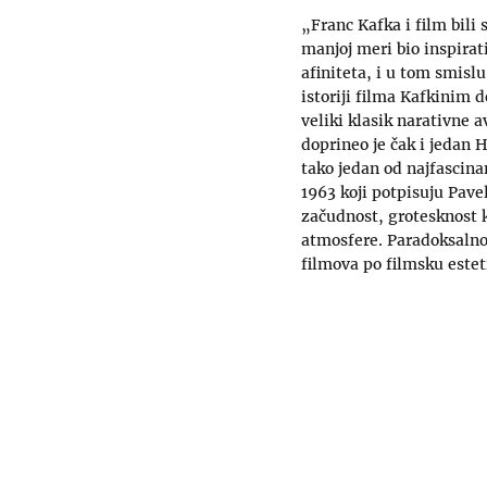
„Franc Kafka i film bili 
manjoj meri bio inspirat
afiniteta, i u tom smisl
istoriji filma Kafkinim 
veliki klasik narativne 
doprineo je čak i jedan 
tako jedan od najfascinan
1963 koji potpisuju Pavel
začudnost, grotesknost ka
atmosfere. Paradoksalno,
filmova po filmsku estet