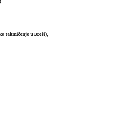
)
o takmičenje u Breši),