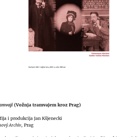
ramvají
(Vožnja tramvajem kroz Prag)
fija i produkcija Jan Kšjenecki
mový Archiv
, Prag