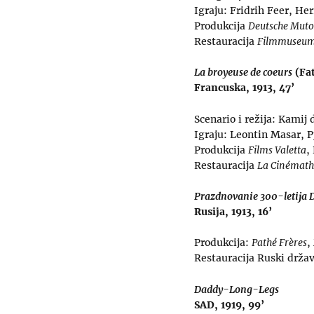
Igraju: Fridrih Feer, H
Produkcija
Deutsche Mut
Restauracija
Filmmuseu
La broyeuse de coeurs
(Fat
Francuska, 1913, 47’
Scenario i režija: Kamij
Igraju: Leontin Masar, 
Produkcija
Films Valetta
,
Restauracija
La Cinémath
Prazdnovanie 300-letij
Rusija, 1913, 16’
Produkcija:
Pathé Frères
,
Restauracija Ruski držav
Daddy-Long-Legs
SAD, 1919, 99’