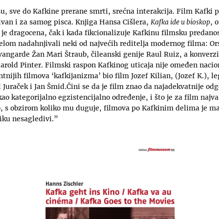
su, sve do Kafkine prerane smrti, srećna interakcija. Film Kafki p
ivan i za samog pisca. Knjiga Hansa Cišlera,
Kafka ide u bioskop
, 
u je dragocena, čak i kada fikcionalizuje Kafkinu filmsku predano
delom nadahnjivali neki od najvećih reditelja modernog filma: Or
avangarde Žan Mari Štraub, čileanski genije Raul Ruiz, a konverzi
Harold Pinter. Filmski raspon Kafkinog uticaja nije omeđen naci
tnijih filmova ‘kafkijanizma’ bio film Jozef Kilian, (Jozef K.), l
 Juraček i Jan Šmid.Čini se da je film znao da najadekvatnije odg
o kategorijalno egzistencijalno određenje, i što je za film najva
 s obzirom koliko mu duguje, filmova po Kafkinim delima je malo
iku nesagledivi.”