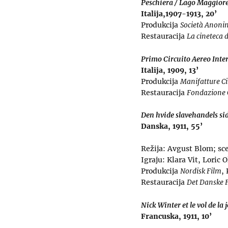
Peschiera / Lago Maggiore 
Italija,1907-1913, 20’
Produkcija
Società Anoni
Restauracija
La cineteca d
Primo Circuito Aereo Inte
Italija, 1909, 13’
Produkcija
Manifatture C
Restauracija
Fondazione 
Den hvide slavehandels sid
Danska, 1911, 55’
Režija: Avgust Blom; sc
Igraju: Klara Vit, Loric
Produkcija
Nordisk Film
,
Restauracija
Det Danske F
Nick Winter et le vol de la
Francuska, 1911, 10’