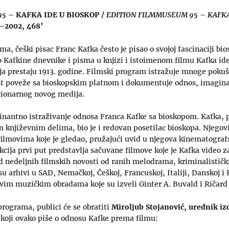
95
– KAFKA IDE U BIOSKOP /
EDITION FILMMUSEUM 95
–
KAFKA
7–2002, 468’
a, češki pisac Franc Kafka često je pisao o svojoj fascinaciji 
ao Kafkine dnevnike i pisma u knjizi i istoimenom filmu Kafka id
ja prestaju 1913. godine. Filmski program istražuje mnoge pokuš
st poveže sa bioskopskim platnom i dokumentuje odnos, imaginar
ucionarnog novog medija.
cinantno istraživanje odnosa Franca Kafke sa bioskopom. Kafka, 
književnim delima, bio je i redovan posetilac bioskopa. Njegovi
filmovima koje je gledao, pružajući uvid u njegova kinematograf
cija prvi put predstavlja sačuvane filmove koje je Kafka video za
d nedeljnih filmskih novosti od ranih melodrama, kriminalističk
su arhivi u SAD, Nemačkoj, Češkoj, Francuskoj, Italiji, Danskoj i R
vim muzičkim obradama koje su izveli Ginter A. Buvald i Ričard
rograma, publici će se obratiti
Miroljub Stojanović, urednik iz
,
koji ovako piše o odnosu Kafke prema filmu: