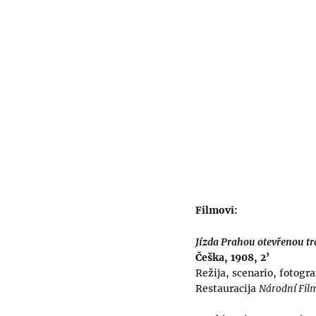
Filmovi:
Jízda Prahou otevřenou t
Češka, 1908, 2’
Režija, scenario, fotogra
Restauracija
Národní Fil