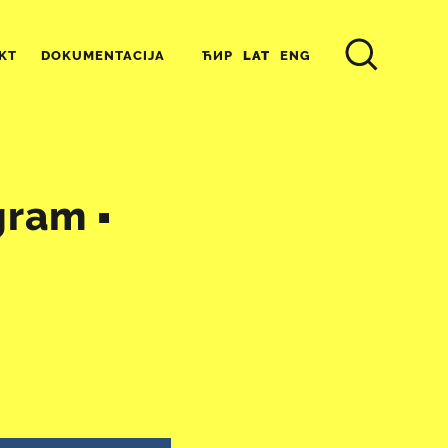
ЋИР
LAT
ENG
KT
DOKUMENTACIJA
ram ▪︎