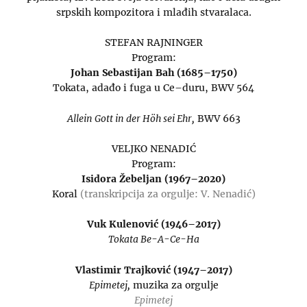
srpskih kompozitora i mlađih stvaralaca.
STEFAN RAJNINGER
Program:
Johan Sebastijan Bah (1685–1750)
Tokata, adađo i fuga u Ce–duru, BWV 564
Allein Gott in der Höh sei Ehr,
BWV 663
VELJKO NENADIĆ
Program:
Isidora Žebeljan (1967–2020)
Koral
(transkripcija za orgulje: V. Nenadić)
Vuk Kulenović (1946–2017)
Tokata Be-A-Ce-Ha
Vlastimir Trajković (1947–2017)
Epimetej,
muzika za orgulje
Epimetej