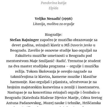
Pandorina kutija
Elpida
Veljko Nenadić (1998)
Litanija,
molitva za orgulje
Biografije:
Stefan Rajninger
započeo je muzičko obrazovanje sa
devet godina, svirajući klavir u MŠ
Davorin Jenko
u
Beogradu. Završio je osnovne studije kao orguljaš na
Fakultetu muzičke umetnosti u Beogradu pod
mentorstvom Maje Smiljanić-Radić. Trenutno je student
na dva master studijska programa – orgulje i muzička
režija. Tokom školovanja je osvojio nagrade na
takmičenjima iz klavira, kamerne muzike i klasične
harmonije. Kao orguljaš i pijanista, učestvovao je na
brojnim majstorskim kursevima u zemlji i inostranstvu.
Nastupao je na koncertima svirajući orgulje i čembalo u
Beogradu (Katedrala Blažene Djevice Marije, Crkva Svetog
Antuna Padanovskog, Muzej nauke i tehnike, Hrišćanska