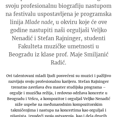
svoju profesionalnu biografiju nastupom
na festivalu uspostavljena je programska
linija
Mlade nade,
u okviru koje će ove
godine nastupiti naši orguljaši Veljko
Nenadić i Stefan Rajninger, studenti
Fakulteta muzičke umetnosti u
Beogradu iz klase prof. Maje Smiljanić
Radić.
Ovi talentovani mladi ljudi posvećeni su muzici i pažljivo
razvijaju svoju profesionalnu karijeru. Stefan Rajninger
trenutno završava dva master studijska programa –
orgulje i muzička režija, i redovno održava koncerte u
Beogradu i Vršcu, a kompozitor i orguljaš Veljko Nenadić
niže uspehe na međunarodnim kompozitorskim
takmičenjima i nastupa na koncertima kao orguljaš i
pijanista, izvodeći svoja ostvarenja, kao i dela drugih