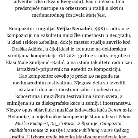
adventistička crkva u Beogradu), kao i u Vršcu. Ima
predstojeće nastupe sa orkestrom u Italiji u okviru
međunarodnog festivala
Mittelfest
.
Kompozitor i orguljaš
Veljko Nenadić
(1998) studirao je
kompoziciju na Fakultetu muzičke umetnosti u Beogradu,
u klasi Isidore Žebeljan, dok je master studije završio kod
Draška Adžića, u čijoj klasi je trenutno na doktorskim
studijama kompozicije. Od 2021. godine studira orgulje u
klasi Maje Smiljanić-Radić, a na istom fakultetu radi i kao
istraživač-pripravnik na Katedri za kompoziciju.
Kao kompozitor osvojio je preko 40 nagrada na
međunarodnim festivalima. Njegova dela su izvodili
istaknuti domaći i inostrani solisti i orkestri na
koncertima i muzičkim festivalima širom sveta, a
snimljena su za diskografske kuće u zemlji i inostranstvu.
Njegov opus objavljuje muzička izdavačka kuća
Donemus
iz
Holandije, a pojedinačne kompozicije štampali su i
Editio
Musica Budapest, Da_sh Music
iz Španije,
Compozitor
Publishing House
iz Rusije i
Music Publishing House
Češkog
radija. U izboru revije Muzika klasika nagrađen je kao