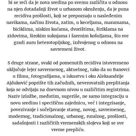
bi se reći da je nova sredina po svemu različita u odnosu
na njen dotadašnji život u urbanom okruženju, da je puna
recidiva prošlosti, koji se prepoznaju u nasleđenim
navikama, načinu života, zatim, u keceljama, maramama,
biciklima, niskim kućama, dvorištima, štriklama na
zidovima, širokim suknjama i šarenim košuljama, što sve
gradi auru heterotopijskog, izdvojenog u odnosu na
savremeni život.
S druge strane, svaki od pomenutih recidiva istovremeno
uključuje lejer savremenog, aktuelnog, tako da su Banovci
u filmu, fotografijama, u iskustvu i oku Aleksandrije
Ajduković poprište tih začudnih, neverovatnih preplitanja
koja se odvijaju na dnevnom nivou u različitim registrima.
Naziv izložbe, međutim, sugeriše, ne samo integraciju u
novu sredinu i specifičnu zajednicu, već i integrisanje,
povezivanje i sučeljavanje starog, novog, savremenog,
modernog, tradicionalnog, urbanog, ruralnog, prošlosti,
sadašnjosti i različitih vremenskih slojeva koji se sve
vreme prepliću.