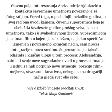
Glavno polje interesovanja Aleksandrije Ajduković u
kontekstu savremene umetnosti povezano je sa
fotografijom. Pored toga, u poslednjih nekoliko godina, u
svoj rad ona uvodi kameru, čuvenu superosmicu koja je
obeležila šezdesete godine prošlog veka, kako u
umetnosti, tako i u svakodnevnom životu. Superosmicom
je sniman film u kojem je zabeležen, na jedan specifičan,
izmenjen i povremeno komičan način, sam proces
integracije u novu sredinu. Superosmica je, takođe,
odigrala i ključnu ulogu u tom procesu: Aleksandrija,
naime, i svoje nove sugrađanke uvodi u proces snimanja,
u jednu za njih potpuno novu situaciju, poziciju film-
mejkera, stvaraoca, kreativca, nekoga ko na drugačiji
način gleda svet oko sebe.
Više o izložbi možete pročitati
OVDE
.
Tekst: Maja Stanković
—————————————