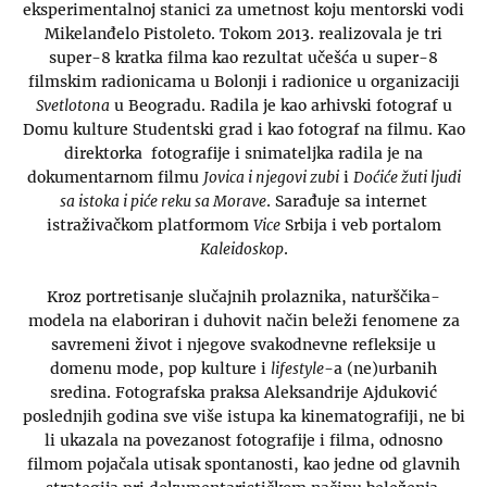
eksperimentalnoj stanici za umetnost koju mentorski vodi
Mikelanđelo Pistoleto. Tokom 2013. realizovala je tri
super-8 kratka filma kao rezultat učešća u super-8
filmskim radionicama u Bolonji i radionice u organizaciji
Svetlotona
u Beogradu. Radila je kao arhivski fotograf u
Domu kulture Studentski grad i kao fotograf na filmu. Kao
direktorka fotografije i snimateljka radila je na
dokumentarnom filmu
Jovica i njegovi zubi
i
Doćiće žuti ljudi
sa istoka i piće reku sa Morave
. Sarađuje sa internet
istraživačkom platformom
Vice
Srbija i veb portalom
Kaleidoskop
.
Kroz portretisanje slučajnih prolaznika, naturščika-
modela na elaboriran i duhovit način beleži fenomene za
savremeni život i njegove svakodnevne refleksije u
domenu mode, pop kulture i
lifestyle
-a (ne)urbanih
sredina. Fotografska praksa Aleksandrije Ajduković
poslednjih godina sve više istupa ka kinematografiji, ne bi
li ukazala na povezanost fotografije i filma, odnosno
filmom pojačala utisak spontanosti, kao jedne od glavnih