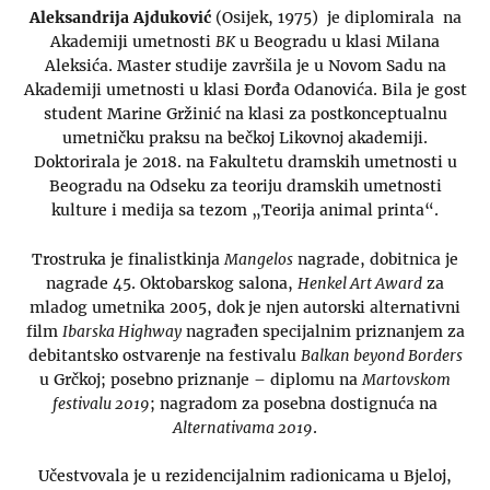
Aleksandrija Ajduković
(Osijek, 1975) je diplomirala na
Akademiji umetnosti
BK
u Beogradu u klasi Milana
Aleksića. Master studije završila je u Novom Sadu na
Akademiji umetnosti u klasi Đorđa Odanovića. Bila je gost
student Marine Gržinić na klasi za postkonceptualnu
umetničku praksu na bečkoj Likovnoj akademiji.
Doktorirala je 2018. na Fakultetu dramskih umetnosti u
Beogradu na Odseku za teoriju dramskih umetnosti
kulture i medija sa tezom „Teorija animal printa“.
Trostruka je finalistkinja
Mangelos
nagrade, dobitnica je
nagrade 45. Oktobarskog salona,
Henkel Art Award
za
mladog umetnika 2005, dok je njen autorski alternativni
film
Ibarska Highway
nagrađen specijalnim priznanjem za
debitantsko ostvarenje na festivalu
Balkan beyond Borders
u Grčkoj; posebno priznanje – diplomu na
Martovskom
festivalu 2019
; nagradom za posebna dostignuća na
Alternativama 2019
.
Učestvovala je u rezidencijalnim radionicama u Bjeloj,