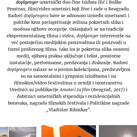
doplgenger
umetnički duo čine Isidora Ilić i Boško
Prostran, film/video umetnici koji žive i rade u Beogradu.
Radovi
doplgengera
bave se odnosom između umetnosti i
politike kroz preispitivanje režima pokretnih slika i
modusa njihove recepcije. Oslanjajući se na tradicije
eksperimentalnog filma i videa,
doplgenger
interveniše na
već postojećim medijskim proizvodima ili proizvodi u
formi proširenog filma. Iako im je pokretna slika osnovni
medij, njihova praksa uključuje i tekst, prostorne
instalacije, performanse, predavanja i diskusije. Radovi
doplgengera
nalaze se u javnim kolekcijama, predstavljeni
su na samostalnim i grupnim izložbama i na
filmskim/video festivalima u zemlji i inostranstvu.
Urednici su publikacije
Amateri za film
(Beograd, 2017) i
dobitnici umetničkih stipendija i rezidencijalnih
boravaka, nagrada filmskih festivala i Politikine nagrade
„Vladislav Ribnikar”.