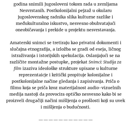
godina snimili Jugosloveni tokom rada u zemljama
Nesvrstanih. Postkolonijalni pejzaž u okularu
jugoslovenskog radnika slika kulturne razlike i
međukulturalno iskustvo, nesvesno obuhvatajući
oneobičavanja i prekide u projektu nesvrstavanja.
Amaterski snimci se tretiraju kao privatni dokumenti i
slučajna etnografija, a izložba se gradi od eseja, ličnog
istraživanja i istorijskih spekulacija. Oslanjajući se na
različite montažne postupke, projekat
Snimci: Studija za
film
izaziva ideološke strukture upisane u kulturne
reprezentaicje i kritički propituje kolonijalne i
postkolonijalne načine gledanja i zapisivanja. Priča o
filmu koja se priča kroz materijalnost audio-vizuelnih
medija nastoji da provocira optičko nesvesno kako bi se
proizveli drugačiji načini mišljenja o prošlosti koji su uvek
i mišljenja o budućnosti.
———————————