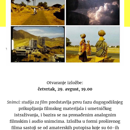
Otvaranje izložbe:
četvrtak, 29. avgust, 19.00
Snimci: studija za film
predstavlja prvu fazu dugogodišnjeg
prikupljanja filmskog materijala i umetničkog
istraživanja, i bazira se na pronađenim analognim
filmskim i audio snimcima. Izložba u formi proširenog
filma sastoji se od amaterskih putopisa koje su 60-ih