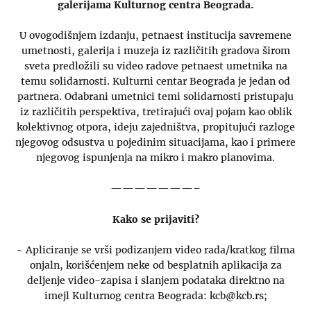
galerijama Kulturnog centra Beograda.
U ovogodišnjem izdanju, petnaest institucija savremene
umetnosti, galerija i muzeja iz različitih gradova širom
sveta predložili su video radove petnaest umetnika na
temu solidarnosti. Kulturni centar Beograda je jedan od
partnera. Odabrani umetnici temi solidarnosti pristupaju
iz različitih perspektiva, tretirajući ovaj pojam kao oblik
kolektivnog otpora, ideju zajedništva, propitujući razloge
njegovog odsustva u pojedinim situacijama, kao i primere
njegovog ispunjenja na mikro i makro planovima.
———————–
Kako se prijaviti?
~ Apliciranje se vrši podizanjem video rada/kratkog filma
onjaln, korišćenjem neke od besplatnih aplikacija za
deljenje video-zapisa i slanjem podataka direktno na
imejl Kulturnog centra Beograda: kcb@kcb.rs;