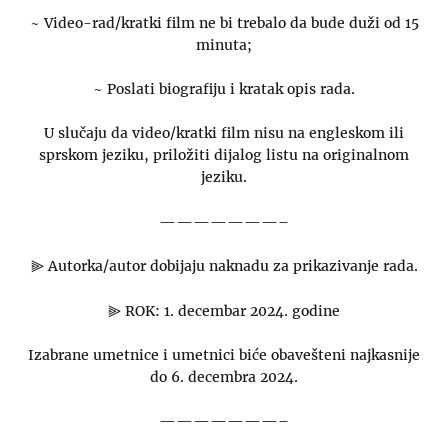
~ Video-rad/kratki film ne bi trebalo da bude duži od 15
minuta;
~ Poslati biografiju i kratak opis rada.
U slučaju da video/kratki film nisu na engleskom ili
sprskom jeziku, priložiti dijalog listu na originalnom
jeziku.
———————–
⫸ Autorka/autor dobijaju naknadu za prikazivanje rada.
⫸ ROK: 1. decembar 2024. godine
Izabrane umetnice i umetnici biće obavešteni najkasnije
do 6. decembra 2024.
———————–