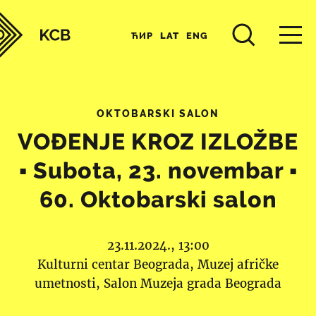
ЋИР
LAT
ENG
OKTOBARSKI SALON
VOĐENJE KROZ IZLOŽBE
▪︎ Subota, 23. novembar ▪︎
60. Oktobarski salon
23.11.2024., 13:00
Kulturni centar Beograda
Muzej afričke
umetnosti
Salon Muzeja grada Beograda