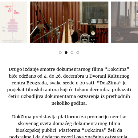
Drugo izdanje smotre dokumentarnog filma “DokZima”
biće održano od 4. do 26. decembra u Dvorani Kulturnog
centra Beograda, svake srede u 20 sati. “DokZima” je
projekat filmskih autora koji će tokom decembra prikazati
četiri uzbudljiva dokumentarna ostvarenja iz prethodnih
nekoliko godina.
DokZima predstavlja platformu za promociju neretko
skrivenog sveta domaćeg dokumentarnog filma
bioskopskoj publici. Platforma “DokZima” želi da
podstakne i da dodatno osvetli ova značajna ostvarenja,