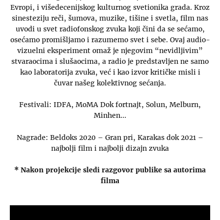
Evropi, i višedecenijskog kulturnog svetionika grada. Kroz
sinesteziju reči, šumova, muzike, tišine i svetla, film nas
uvodi u svet radiofonskog zvuka koji čini da se sećamo,
osećamo promišljamo i razumemo svet i sebe. Ovaj audio-
vizuelni eksperiment omaž je njegovim “nevidljivim”
stvaraocima i slušaocima, a radio je predstavljen ne samo
kao laboratorija zvuka, već i kao izvor kritičke misli i
čuvar našeg kolektivnog sećanja.
Festivali: IDFA, MoMA Dok fortnajt, Solun, Melburn,
Minhen…
Nagrade: Beldoks 2020 – Gran pri, Karakas dok 2021 –
najbolji film i najbolji dizajn zvuka
* Nakon projekcije sledi razgovor publike sa autorima
filma