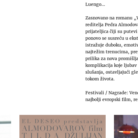
Luengo…
Zasnovano na romanu „W
reditelja Pedra Almodova
prijateljica čiji su put
ponovo se susreću u ekst
istražuje duboku, emotiv
najtežim trenucima, prep
prilika za nova promišlja
komplikacija koje ljuba
slušanja, ostavljajući g
tokom života.
Festivali / Nagrade: Ven
najbolji evropski film, r