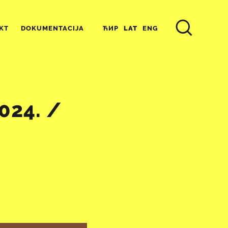
ЋИР
LAT
ENG
KT
DOKUMENTACIJA
024. /