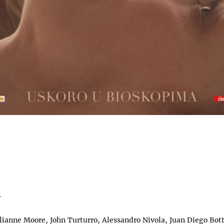
r
lianne Moore, John Turturro, Alessandro Nivola, Juan Diego Bott