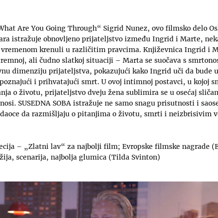
hat Are You Going Through“ Sigrid Nunez, ovo filmsko delo 
ra istražuje obnovljeno prijateljstvo između Ingrid i Marte, nek
evi vremenom krenuli u različitim pravcima. Književnica Ingrid i M
remnoj, ali čudno slatkoj situaciji – Marta se suočava s smrton
nu dimenziju prijateljstva, pokazujući kako Ingrid uči da bude
oznajući i prihvatajući smrt. U ovoj intimnoj postavci, u kojoj sm
nja o životu, prijateljstvo dveju žena sublimira se u osećaj sličan
v nosi. SUSEDNA SOBA istražuje ne samo snagu prisutnosti i saos
ledaoce da razmišljaju o pitanjima o životu, smrti i neizbrisivim
ecija – „Zlatni lav“ za najbolji film; Evropske filmske nagrade (
ežija, scenarija, najbolja glumica (Tilda Svinton)