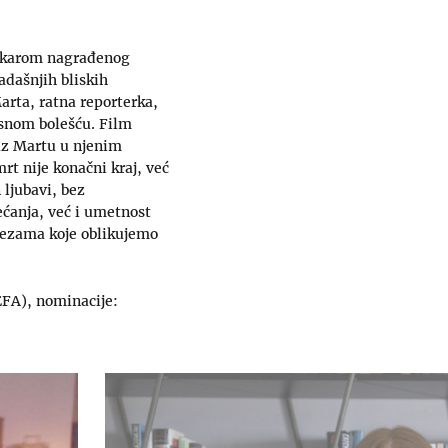
Oskarom nagrađenog
adašnjih bliskih
arta, ratna reporterka,
osnom bolešću. Film
 uz Martu u njenim
rt nije konačni kraj, već
 ljubavi, bez
ećanja, već i umetnost
 vezama koje oblikujemo
EFA), nominacije: