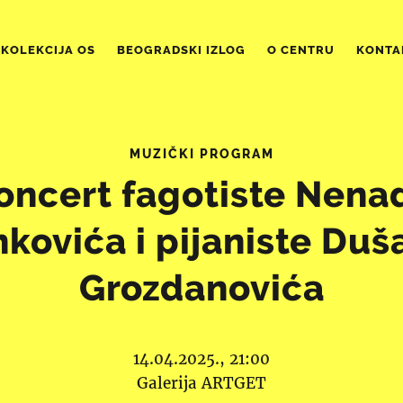
KOLEKCIJA OS
BEOGRADSKI IZLOG
O CENTRU
KONTA
MUZIČKI PROGRAM
oncert fagotiste Nena
nkovića i pijaniste Duš
Grozdanovića
14.04.2025., 21:00
Galerija ARTGET