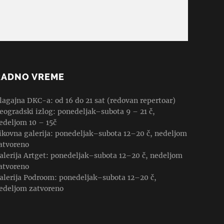
RADNO VREME
lagajna DKC-a: od 16 do 21 sat (redovan repertoar)
eogradski izlog: ponedeljak–subota 9 – 21 č,
edeljom 10 – 15č
ikovna galerija: ponedeljak–subota 12–20 č, nedeljom
atvoreno
alerija Artget: ponedeljak–subota 12–20 č, nedeljom
atvoreno
alerija Podroom: ponedeljak–subota 12–20 č,
edeljom zatvoreno