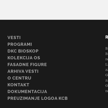
VESTI
PROGRAMI
B
DKC BIOSKOP
B
KOLEKCIJA OS
n
FASADNE FIGURE
L
z
ARHIVA VESTI
G
O CENTRU
z
KONTAKT
G
n
DOKUMENTACIJA
PREUZIMANJE LOGOA KCB