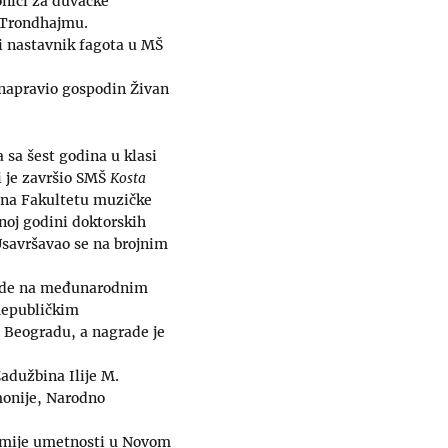
ionici za duvačke
 Trondhajmu.
i nastavnik fagota u MŠ
 napravio gospodin Živan
 sa šest godina u klasi
si je završio SMŠ
Kosta
 na Fakultetu muzičke
noj godini doktorskih
Usavršavao se na brojnim
grade na međunarodnim
 Republičkim
Beogradu, a nagrade je
adužbina Ilije M.
monije, Narodno
demije umetnosti u Novom