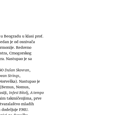
u Beogradu u klasi prof.
jedan je od osnivača
harmonije. Redovno
stra, Crnogorskog
ra. Nastupao je sa
BGO
Dušan Skovran
,
pean Strings
,
Norveška). Nastupao je
nu (Bemus, Nomus,
usiji,
Infest Bitolj
,
A tempo
znim takmičenjima, prve
tvaralaštvo mladih
u dodeljuje FMU.