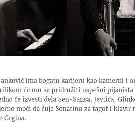
Janković ima bogatu karijeru kao kamerni i o
ilikom će mu se pridružiti uspešni pijanist
dno će izvesti dela Sen-Sansa, Jevtića, Glink
jerno moći da čuje
Sonatinu za fagot i klavir
e Grgina.