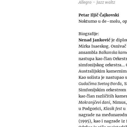
Allegro – Jazz waltz
Petar Iljič Čajkovski
Nokturno u de–molu, op
Biografije:
Nenad Janković
je diplo
Mirka Isaeskog. Osnivač 
ansambla
Balkanska kam
nastupa kao član Orkes
simfonijskog orkestra… O
Australijskim kamernim 
Kao solista je nastupao
Gudačima Svetog Đorđa
, 
Simfonijskim orkestrom 
kao član različitih kam
Mokranjčevi dani
, Nimus,
u Podgorici,
Klasik
fest
u 
nagrade na međunarodno
(1995), kao i nagrade iz