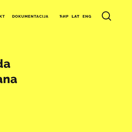
ЋИР
LAT
ENG
KT
DOKUMENTACIJA
da
ana