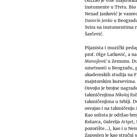
Održao je više majstorkih
instumente u Tivtu. Bi
Nenad Janković je vanre
Davorin Jenko
u Beogradu
Svira na instumentima ru
Šarčević.
Pijanista i muzički ped
prof. Olge Latković, a na
Manojlović
u Zemunu. Duš
umetnosti u Beogradu, gd
akademskih studija na F
majstorskim kursevima.
Osvojio je brojne nagra
takmičenjima
Nikolaj Ru
takmičenjima u Srbiji. 
osvajao i na takmičenju
Kao solista je održao br
Kolarca, Galerija
Artget
,
pozorište…), kao i u Nemač
Zaposlen je kao stručni