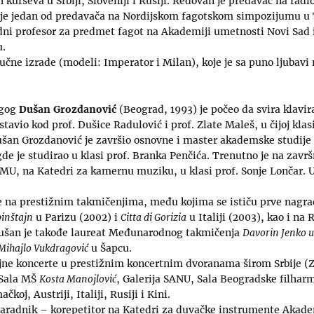
 kurseva u Srbiji, Sloveniji i Rusiji. Redovan je predavač na rad
o je jedan od predavača na Nordijskom fagotskom simpozijumu u
dni profesor za predmet fagot na Akademiji umetnosti Novi Sad 
.
čne izrade (modeli: Imperator i Milan), koje je sa puno ljubavi
agog
Dušan Grozdanović
(Beograd, 1993) je počeo da svira klavira
stavio kod prof. Dušice Radulović i prof. Zlate Maleš, u čijoj kla
an Grozdanović je završio osnovne i master akademske studije
e je studirao u klasi prof. Branka Penčića. Trenutno je na završ
MU, na Katedri za kamernu muziku, u klasi prof. Sonje Lončar. 
de na prestižnim takmičenjima, među kojima se ističu prve na
binštajn
u Parizu (2002) i
Citta di Gorizia
u Italiji (2003), kao i na
Dušan je takođe laureat Međunarodnog takmičenja
Davorin Jenko u
Mihajlo Vukdragović
u Šapcu.
ojne koncerte u prestižnim koncertnim dvoranama širom Srbije (Z
 Sala MŠ
Kosta Manojlović
, Galerija SANU, Sala Beogradske filhar
koj, Austriji, Italiji, Rusiji i Kini.
 saradnik – korepetitor na Katedri za duvačke instrumente Aka