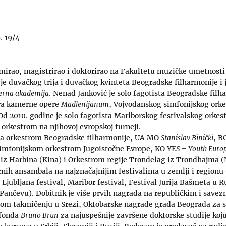
. 19/4
mirao, magistrirao i doktorirao na Fakultetu muzičke umetnosti 
je duvačkog trija i duvačkog kvinteta Beogradske filharmonije i 
erna akademija
. Nenad Janković je solo fagotista Beogradske fil
tra kamerne opere
Madlenijanum
, Vojvođanskog simfonijskog orke
d 2010. godine je solo fagotista Mariborskog festivalskog orkest
orkestrom na njihovoj evropskoj turneji.
 sa orkestrom Beogradske filharmonije, UA MO
Stanislav Binički
, 
Simfonijskom orkestrom Jugoistočne Evrope, KO YE
S – Youth Euro
iz Harbina (Kina) i Orkestrom regije Trondelag iz Trondhajma (
ernih ansambala na najznačajnijim festivalima u zemlji i regio
 Ljubljana festival, Maribor festival, Festival Jurija Bašmeta u R
Pančevu). Dobitnik je više prvih nagrada na republičkim i save
m takmičenju u Srezi, Oktobarske nagrade grada Beograda za s
 fonda
Bruno Brun
za najuspešnije završene doktorske studije koj