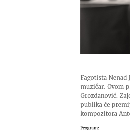
Fagotista Nenad 
muzičar. Ovom pr
Grozdanović. Zaje
publika će premi
kompozitora Ant
Program: