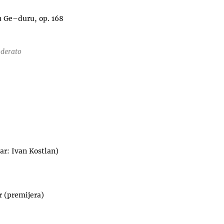
 u Ge–duru, op. 168
oderato
(ar: Ivan Kostlan)
r (premijera)