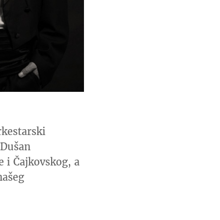
rkestarski
a Dušan
e i Čajkovskog, a
 našeg