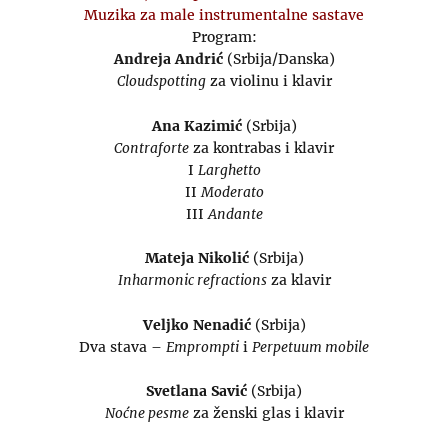
Muzika za male instrumentalne sastave
Program:
Andreja Andrić
(Srbija/Danska)
Cloudspotting
za violinu i klavir
Ana Kazimić
(Srbija)
Contraforte
za kontrabas i klavir
I
Larghetto
II
Moderato
III
Andante
Mateja Nikolić
(Srbija)
Inharmonic refractions
za klavir
Veljko Nenadić
(Srbija)
Dva stava –
Emprompti
i
Perpetuum mobile
Svetlana Savić
(Srbija)
Noćne pesme
za ženski glas i klavir