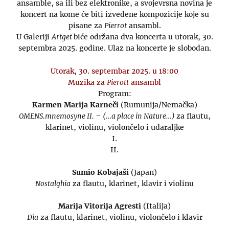
ansamble, sa ili bez elektronike, a svojevrsna novina je
koncert na kome će biti izvedene kompozicije koje su
pisane za
Pierrot
ansambl.
U Galeriji
Artget
biće održana dva koncerta u utorak, 30.
septembra 2025. godine. Ulaz na koncerte je slobodan.
Utorak, 30. septembar 2025. u 18:00
Muzika za
Pierott
ansambl
Program:
Karmen Marija Karneči
(Rumunija/Nemačka)
OMENS.mnemosyne II. – (…a place in Nature…)
za flautu,
klarinet, violinu, violončelo i udaraljke
I.
II.
Sumio Kobajaši
(Japan)
Nostalghia
za flautu, klarinet, klavir i violinu
Marija Vitorija Agresti
(Italija)
Dia
za flautu, klarinet, violinu, violončelo i klavir