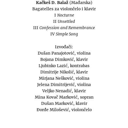
Kačkeš D. Balaž
(Mađarska)
Bagatelles za violončelo i klavir
I
Nocturne
II
Unsettled
III
Confession and Remembrance
IV
Simple Song
Izvođači:
Dušan Panajotović, violina
Bojana Dimković, klavir
Ljubinko Lazić, kontrabas
Dimitrije Nikolić, klavir
Mirjana Nešković, violina
Jelena Dimitrijević, violina
Veljko Nenadić, klavir
Mina Kovač Marković, sopran
Dušan Marković, klavir
Đorđe Milošević, violončelo