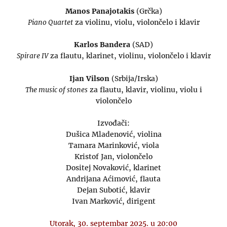
Manos Panajotakis
(Grčka)
Piano Quartet
za violinu, violu, violončelo i klavir
Karlos Bandera
(SAD)
Spirare IV
za flautu, klarinet, violinu, violončelo i klavir
Ijan Vilson
(Srbija/Irska)
The music of stones
za flautu, klavir, violinu, violu i
violončelo
Izvođači:
Dušica Mladenović, violina
Tamara Marinković, viola
Kristof Jan, violončelo
Dositej Novaković, klarinet
Andrijana Aćimović, flauta
Dejan Subotić, klavir
Ivan Marković, dirigent
Utorak, 30. septembar 2025. u 20:00