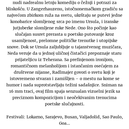
nudi nadrealnu letnju komediju o čežnji i potrazi za
bliskošću. U Zangerhauzenu, istočnonemačkom gradiću sa
najvećom zbirkom ruža na svetu, ukrštaju se putevi jedne
konobarice slomljenog srca po imenu Ursula, i iranske
jutjuberke slomljene ruke Nede. Ono što počinje kao
slučajan susret prerasta u poetsko putovanje kroz
usamljenost, prelomne političke trenutke i utopijske
snove. Dok se Ursula zaljubljuje u tajanstvenog muzičara,
Neda veruje da u jednoj uličnoj čistačici prepoznaje staru
prijateljicu iz Teherana. Sa prefinjenom ironijom,
romantičnom melanholijom i istančanim osećajem za
društvene nijanse, Radlmajer govori o svetu koji je
istovremeno stvaran i zamišljen – o mestu na kome se
humor i nada suprotstavljaju težini sadašnjice. Sniman na
16 mm traci, ovaj film spaja senzualan vizuelni jezik sa
preciznom kompozicijom i neočekivanim trenucima
poetske slučajnosti.
Festivali: Lokarno, Sarajevo, Busan, Valjadolid, Sao Paulo,
Goa…