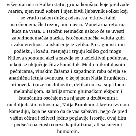
višespratnici u Halberštatu, grupa komšija, koje predvode
Maren, njen muž Robert i njen bivši ljubavnik Folker koji
se vratio nakon dužeg odsustva, otkriva tajni
istočnonemački trezor, pun novca. Monetarna reforma
kuca na vrata. U Istočnu Nemačku uskoro će se uvesti
zapadnonemačka marka, istočnonemačka valuta gubi
svaku vrednost, a iskušenje je veliko. Protagonisti mu
podležu, i kradu, menjaju i trguju koliko god mogu.
Njihova spontana akcija razvija se u kolektivni poduhvat,
u koji se uključuje čitav komšiluk. Među mikrotalasnim
pećnicama, vinskim čašama i zapadnom robu odvija se
anarhična letnja avantura, o kojoj nam Natja Brunkhorst
pripoveda izuzetno duhovito, delikatno i sa suptilnom
melanholijom. Sa briljantnom glumačkom ekipom i
istančanim osećajem za nijanse u društvenim i
međuljudskim odnosima, Natja Brunkhorst kreira izvrsnu
komediju, koja ne samo da će vas zabaviti, nego će pred
vašim očima i oživeti jedno poglavlje istorije. Ovaj film
podseća na crash course kapitalizma, ali sa srcem i
humorom.