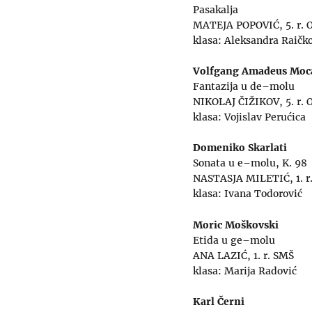
Pasakalja
MATEJA POPOVIĆ, 5. r.
klasa: Aleksandra Raičk
Volfgang Amadeus Moc
Fantazija u de–molu
NIKOLAJ ČIŽIKOV, 5. r.
klasa: Vojislav Perućica
Domeniko Skarlati
Sonata u e–molu, K. 98
NASTASJA MILETIĆ, 1. r
klasa: Ivana Todorović
Moric Moškovski
Etida u ge–molu
ANA LAZIĆ, 1. r. SMŠ
klasa: Marija Radović
Karl Černi