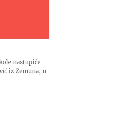
kole nastupiće
vić
iz Zemuna, u