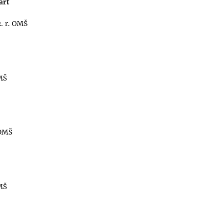
art
 r. OMŠ
MŠ
 OMŠ
MŠ