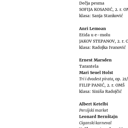
Dečja pesma
SOFIJA KOSANIĆ, 2. r. 
klasa: Sanja Stanković
Anri Lemoan
Etida u e–molu
JAKOV STEPANOV, 2. r.
klasa: Radojka Ivanović
Ernest Marsden
Tarantela
Mari Seuel Holst
Tri i dvadest pirata,
op. 21
FILIP PANIĆ, 2. r. OMŠ
klasa: Siniša Radojčić
Albert Ketelbi
Persijski market
Leonard Bernštajn
Ciganski karneval