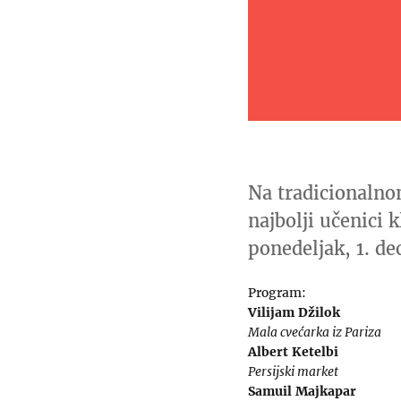
Na tradicionalno
najbolji učenici
ponedeljak, 1. d
Program:
Vilijam Džilok
Mala cvećarka iz Pariza
Albert Ketelbi
Persijski market
Samuil Majkapar