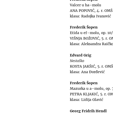
Valcer u ha–molu
ANA POPOVIĆ, 4. r. OMŠ
klasa: Radojka Ivanović
Frederik Šopen
Etida u ef–molu, op. 10
VIŠNJA BOŽOVIĆ, 5. r. 
klasa: Aleksandra Raičk
Edvard Grig
Nestaško
KOSTA JAKŠIĆ, 5. r. OMŠ
klasa: Ana Đorđević
Frederik Šopen
Mazurka u a–molu, op. 
PETRA KLJAKIĆ, 5. r. O
klasa: Lidija Glavić
Georg Fridrih Hendl