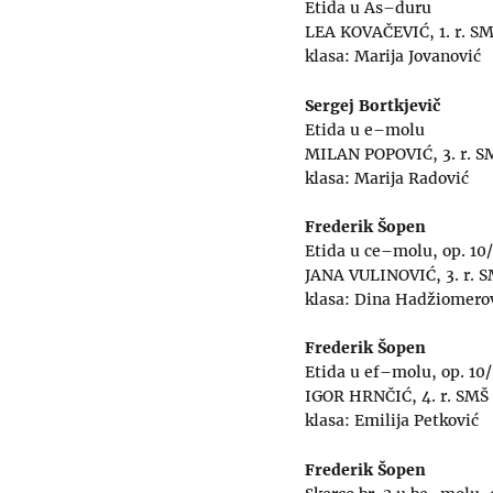
Etida u As–duru
LEA KOVAČEVIĆ, 1. r. S
klasa: Marija Jovanović
Sergej Bortkjevič
Etida u e–molu
MILAN POPOVIĆ, 3. r. S
klasa: Marija Radović
Frederik Šopen
Etida u ce–molu, op. 10/
JANA VULINOVIĆ, 3. r. 
klasa: Dina Hadžiomero
Frederik Šopen
Etida u ef–molu, op. 10
IGOR HRNČIĆ, 4. r. SMŠ
klasa: Emilija Petković
Frederik Šopen