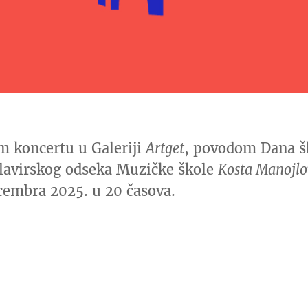
m koncertu u Galeriji
Artget
, povodom Dana š
 klavirskog odseka Muzičke škole
Kosta Manojlo
ecembra 2025. u 20 časova.