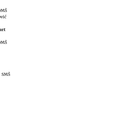
 OMŠ
ović
art
 OMŠ
. SMŠ