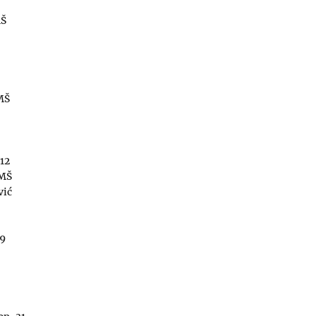
MŠ
MŠ
12
SMŠ
vić
/9