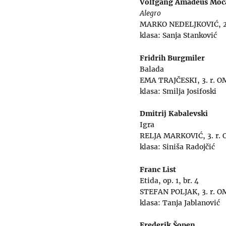
Volfgang Amadeus Moc
Alegro
MARKO NEDELJKOVIĆ, 2.
klasa: Sanja Stanković
Fridrih Burgmiler
Balada
EMA TRAJČESKI, 3. r. O
klasa: Smilja Josifoski
Dmitrij Kabalevski
Igra
RELJA MARKOVIĆ, 3. r.
klasa: Siniša Radojčić
Franc List
Etida, op. 1, br. 4
STEFAN POLJAK, 3. r. O
klasa: Tanja Jablanović
Frederik Šopen