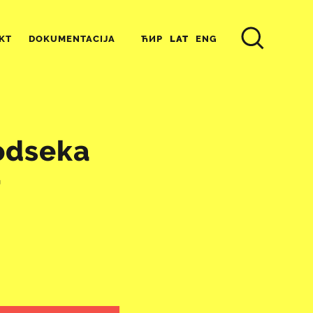
ЋИР
LAT
ENG
KT
DOKUMENTACIJA
 odseka
“