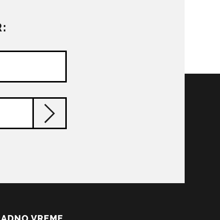
:
RADNO VREME