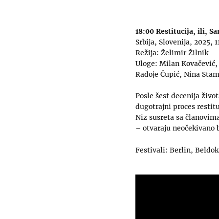
18:00 Restitucija, ili, S
Srbija, Slovenija, 2025, 1
Režija: Želimir Žilnik
Uloge: Milan Kovačević, 
Radoje Čupić, Nina Sta
Posle šest decenija živo
dugotrajni proces restit
Niz susreta sa članovima
– otvaraju neočekivano 
Festivali: Berlin, Beldo