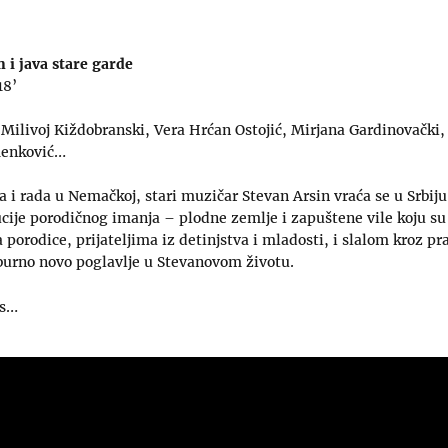
an i java stare garde
18’
Milivoj Kiždobranski, Vera Hrćan Ostojić, Mirjana Gardinovački, 
menković…
ta i rada u Nemačkoj, stari muzičar Stevan Arsin vraća se u Srbiju
ucije porodičnog imanja – plodne zemlje i zapuštene vile koju su 
 porodice, prijateljima iz detinjstva i mladosti, i slalom kroz 
burno novo poglavlje u Stevanovom životu.
ks…