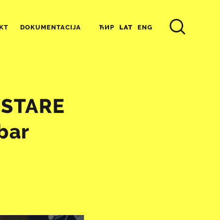
ЋИР
LAT
ENG
KT
DOKUMENTACIJA
A STARE
bar