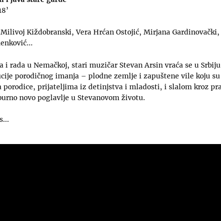
18’
Milivoj Kiždobranski, Vera Hrćan Ostojić, Mirjana Gardinovački, 
menković…
ta i rada u Nemačkoj, stari muzičar Stevan Arsin vraća se u Srbiju
ucije porodičnog imanja – plodne zemlje i zapuštene vile koju su 
 porodice, prijateljima iz detinjstva i mladosti, i slalom kroz 
burno novo poglavlje u Stevanovom životu.
ks…