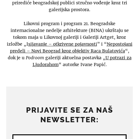
prirediće beogradskoj publici stručno vođenje kroz tri
galerijska prostora.
Likovni program i program 21. Beogradske
internacionalne nedelje arhitekture (BINA) ukrštaju se
tokom maja u Likovnoj galeriji i Galeriji Artget, kroz
izložbe „I
sijavanje – otkrivene pojavnosti
” i “
Nepostojani
predeli – Novi Beograd kroz objektiv Raca Bulatovića
“,
dok je u
Podroom
galeriji aktuelna postavka „
U potrazi za
Ljudorahom
“ autorke Ivane Papić.
PRIJAVITE SE ZA NAŠ
NEWSLETTER: