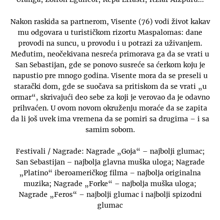
Nakon raskida sa partnerom, Visente (76) vodi život kakav
mu odgovara u turističkom rizortu Maspalomas: dane
provodi na suncu, u provodu i u potrazi za uživanjem.
Međutim, neočekivana nesreća primorava ga da se vrati u
San Sebastijan, gde se ponovo susreće sa ćerkom koju je
napustio pre mnogo godina. Visente mora da se preseli u
starački dom, gde se suočava sa pritiskom da se vrati „u
ormar“, skrivajući deo sebe za koji je verovao da je odavno
prihvaćen. U ovom novom okruženju moraće da se zapita
da li još uvek ima vremena da se pomiri sa drugima – i sa
samim sobom.
Festivali / Nagrade: Nagrade „Goja“ – najbolji glumac;
San Sebastijan – najbolja glavna muška uloga; Nagrade
„Platino“ iberoameričkog filma – najbolja originalna
muzika; Nagrade „Forke“ – najbolja muška uloga;
Nagrade „Feros“ – najbolji glumac i najbolji spizodni
glumac