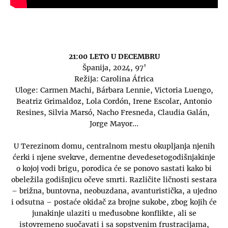
21:00 LETO U DECEMBRU
Španija, 2024, 97’
Režija: Carolina África
Uloge: Carmen Machi, Bárbara Lennie, Victoria Luengo,
Beatriz Grimaldoz, Lola Cordón, Irene Escolar, Antonio
Resines, Silvia Marsó, Nacho Fresneda, Claudia Galán,
Jorge Mayor…
U Terezinom domu, centralnom mestu okupljanja njenih
ćerki i njene svekrve, dementne devedesetogodišnjakinje
o kojoj vodi brigu, porodica će se ponovo sastati kako bi
obeležila godišnjicu očeve smrti. Različite ličnosti sestara
– brižna, buntovna, neobuzdana, avanturistička, a ujedno
i odsutna – postaće okidač za brojne sukobe, zbog kojih će
junakinje ulaziti u međusobne konflikte, ali se
istovremeno suočavati i sa sopstvenim frustracijama,