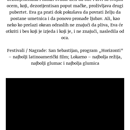
ocem, koji, dezorijentisan poput mačke, proživljava drugi
pubertet. Eva ga prati dok pokušava da povrati želju da
postane umetnica i da ponovo pronađe ljubav. Ali, kao
neko ko prelazi okean odraslih ne znajući da pliva, Eva će
otkriti i bes koji je izjeda i koji je, i ne znajući, nasledila od
oca.
Festivali / Nagrade: San Sebastijan, program „Horizonti“
– najbolji latinoamerički film; Lokarno – najbolja režija,
najbolji glumac i najbolja glumica