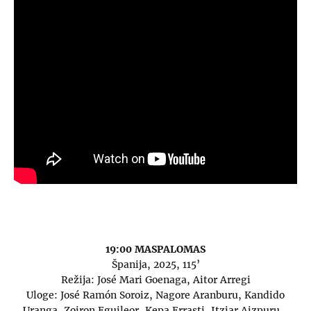
19:00 MASPALOMAS
Španija, 2025, 115’
Režija: José Mari Goenaga, Aitor Arregi
Uloge: José Ramón Soroiz, Nagore Aranburu, Kandido
Uranga, Zoiron Eguileor, Kepa Errasti, Itziar Aizpuru…