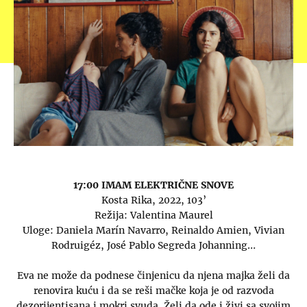
17:00 IMAM ELEKTRIČNE SNOVE
Kosta Rika, 2022, 103’
Režija: Valentina Maurel
Uloge: Daniela Marín Navarro, Reinaldo Amien, Vivian
Rodruigéz, José Pablo Segreda Johanning…
Eva ne može da podnese činjenicu da njena majka želi da
renovira kuću i da se reši mačke koja je od razvoda
dezorijentisana i mokri svuda. Želi da ode i živi sa svojim