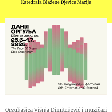
Katedrala Blažene Djevice Marije
Orguljašica Višnja Dimitrijević i muzičari