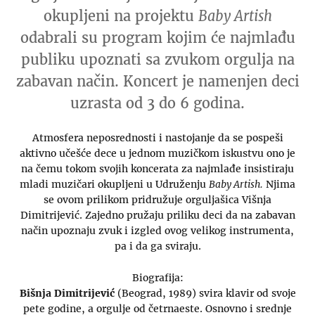
okupljeni na projektu
Baby Artish
odabrali su program kojim će najmlađu
publiku upoznati sa zvukom orgulja na
zabavan način. Koncert je namenjen deci
uzrasta od 3 do 6 godina.
Atmosfera neposrednosti i nastojanje da se pospeši
aktivno učešće dece u jednom muzičkom iskustvu ono je
na čemu tokom svojih koncerata za najmlađe insistiraju
mladi muzičari okupljeni u Udruženju
Baby Artish.
Njima
se ovom prilikom pridružuje orguljašica Višnja
Dimitrijević. Zajedno pružaju priliku deci da na zabavan
način upoznaju zvuk i izgled ovog velikog instrumenta,
pa i da ga sviraju.
Biografija:
Bišnja Dimitrijević
(Beograd, 1989) svira klavir od svoje
pete godine, a orgulje od četrnaeste. Osnovno i srednje