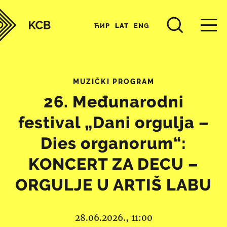
ЋИР
LAT
ENG
MUZIČKI PROGRAM
26. Međunarodni
festival „Dani orgulja –
Dies organorum“:
KONCERT ZA DECU –
ORGULJE U ARTIŠ LABU
28.06.2026., 11:00