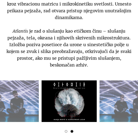
kroz vibracionu matricu i mikrokinetiku svetlosti. Umesto
prikaza pejzaža, rad otvara pristup njegovim unutrašnjim
dinamikama.
Atlantis
je rad o slušanju kao etičkom činu – slušanju
pejzaža, tela, okeana i njihovih skrivenih mikrostruktura.
Izložba poziva posetioce da urone u sinestetičko polje u
kojem se zvuk i slika preobražavaju, otkrivajući da je svaki
prostor, ako mu se pristupi pažljivim slušanjem,
beskonačan arhiv.