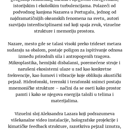
istorijskim i ekološkim turbulencijama. Polazeći od
podvodnog kanjona Nazarea u Portugalu, jednog od
najdramatičnijih okeanskih fenomena na svetu, autori
razvijaju interdisciplinarni rad koji spaja zvuk, vizuelne
strukture i memoriju prostora.
Nazare, mesto gde se talasi visoki preko trideset metara
sudaraju sa obalom, postaje poligon za ispitivanje odnosa
između prirodnih sila i antropogenih tragova.
Mikroplastika, hemijski disbalansi, poremećene struje i
narušeni ekosistemi ulaze u rad kao konkretne
frekvencije, kao šumovi i vibracije koje oblikuju akustički
pejzaž. Hidrofonski, terenski i terafonski snimci postaju
mnemoničke strukture – načini da se oseti kako prostor
pamti i kako se njegova energija taloži u telima i
materijalima.
Vizuelni sloj Aleksandra Lazara koji podrazumeva
višekanalne video instalacije, holografske projekcije i
kimatičke feedback strukture, razotkriva pejzaž iznutra,