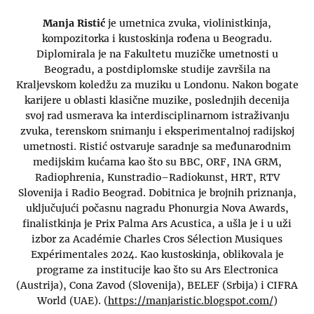
Manja Ristić
je umetnica zvuka, violinistkinja,
kompozitorka i kustoskinja rođena u Beogradu.
Diplomirala je na Fakultetu muzičke umetnosti u
Beogradu, a postdiplomske studije završila na
Kraljevskom koledžu za muziku u Londonu. Nakon bogate
karijere u oblasti klasične muzike, poslednjih decenija
svoj rad usmerava ka interdisciplinarnom istraživanju
zvuka, terenskom snimanju i eksperimentalnoj radijskoj
umetnosti. Ristić ostvaruje saradnje sa međunarodnim
medijskim kućama kao što su BBC, ORF, INA GRM,
Radiophrenia, Kunstradio–Radiokunst, HRT, RTV
Slovenija i Radio Beograd. Dobitnica je brojnih priznanja,
uključujući počasnu nagradu Phonurgia Nova Awards,
finalistkinja je Prix Palma Ars Acustica, a ušla je i u uži
izbor za Académie Charles Cros Sélection Musiques
Expérimentales 2024. Kao kustoskinja, oblikovala je
programe za institucije kao što su Ars Electronica
(Austrija), Cona Zavod (Slovenija), BELEF (Srbija) i CIFRA
World (UAE). (
https://manjaristic.blogspot.com/
)