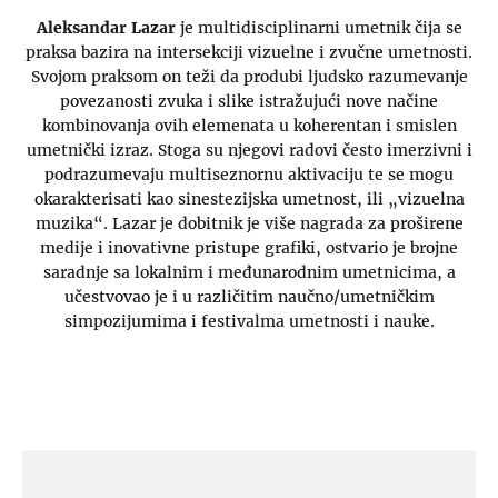
Aleksandar Lazar
je multidisciplinarni umetnik čija se
praksa bazira na intersekciji vizuelne i zvučne umetnosti.
Svojom praksom on teži da produbi ljudsko razumevanje
povezanosti zvuka i slike istražujući nove načine
kombinovanja ovih elemenata u koherentan i smislen
umetnički izraz. Stoga su njegovi radovi često imerzivni i
podrazumevaju multiseznornu aktivaciju te se mogu
okarakterisati kao sinestezijska umetnost, ili „vizuelna
muzika“. Lazar je dobitnik je više nagrada za proširene
medije i inovativne pristupe grafiki, ostvario je brojne
saradnje sa lokalnim i međunarodnim umetnicima, a
učestvovao je i u različitim naučno/umetničkim
simpozijumima i festivalma umetnosti i nauke.