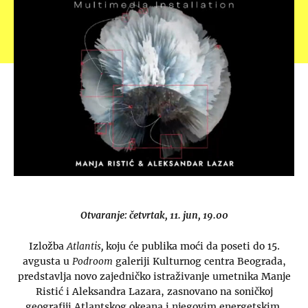
Otvaranje: četvrtak, 11. jun, 19.00
Izložba
Atlantis,
koju će publika moći da poseti do 15.
avgusta u
Podroom
galeriji Kulturnog centra Beograda,
predstavlja novo zajedničko istraživanje umetnika Manje
Ristić i Aleksandra Lazara, zasnovano na soničkoj
geografiji Atlantskog okeana i njegovim energetskim,