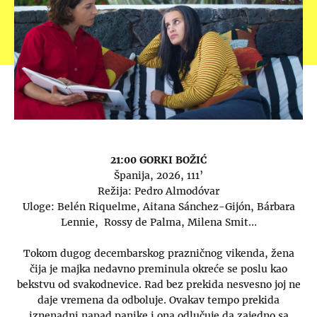
21:00 GORKI BOŽIĆ
Španija, 2026, 111’
Režija: Pedro Almodóvar
Uloge: Belén Riquelme, Aitana Sánchez-Gijón, Bárbara
Lennie, Rossy de Palma, Milena Smit…
Tokom dugog decembarskog prazničnog vikenda, žena
čija je majka nedavno preminula okreće se poslu kao
bekstvu od svakodnevice. Rad bez prekida nesvesno joj ne
daje vremena da odboluje. Ovakav tempo prekida
iznenadni napad panike i ona odlučuje da zajedno sa