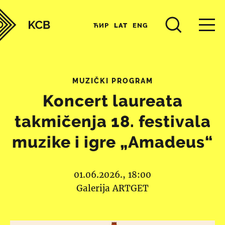
ЋИР
LAT
ENG
MUZIČKI PROGRAM
Koncert laureata
takmičenja 18. festivala
muzike i igre „Amadeus“
01.06.2026., 18:00
Galerija ARTGET