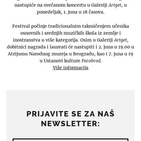
nastupiće na svečanom koncertu u Galeriji
Artget
, u
ponedeljak, 1. juna u 18 časova.
Festival počinje tradicionalnim takmičenjem učenika
osnovnih i srednjih muzičkih škola iz zemlje i
inostranstva u više kategorija. Osim u Galeriji
Artget
,
dobitnici nagrada i laureati će nastupiti i 2. juna u 19.00 u
Atrijumu Narodnog muzeja u Beogradu, kao i 7. juna u 19
u Ustanovi kulture
Parobrod
.
Više informacija
PRIJAVITE SE ZA NAŠ
NEWSLETTER: