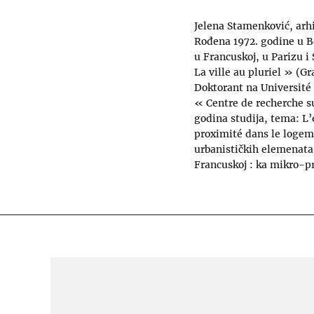
Jelena Stamenković, arhi
Rođena 1972. godine u B
u Francuskoj, u Parizu i 
La ville au pluriel » (Gr
Doktorant na Université 
« Centre de recherche su
godina studija, tema: L’
proximité dans le logeme
urbanističkih elemenata 
Francuskoj : ka mikro-pr