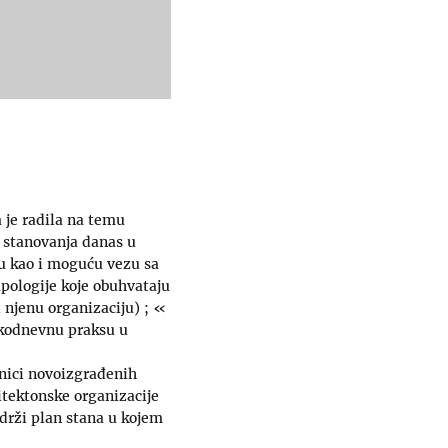
 je radila na temu
g stanovanja danas u
aju kao i moguću vezu sa
pologije koje obuhvataju
 njenu organizaciju) ; «
vakodnevnu praksu u
nici novoizgrađenih
itektonske organizacije
adrži plan stana u kojem