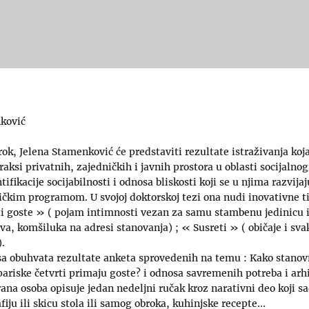
ković
ok, Jelena Stamenković će predstaviti rezultate istraživanja koja
raksi privatnih, zajedničkih i javnih prostora u oblasti socijalno
ntifikacije socijabilnosti i odnosa bliskosti koji se u njima razvij
čkim programom. U svojoj doktorskoj tezi ona nudi inovativne ti
ti goste » ( pojam intimnosti vezan za samu stambenu jedinicu i
va, komšiluka na adresi stanovanja) ; « Susreti » ( običaje i s
.
sa obuhvata rezultate anketa sprovedenih na temu : Kako stanov
pariske četvrti primaju goste? i odnosa savremenih potreba i arh
rana osoba opisuje jedan nedeljni ručak kroz narativni deo koji s
fiju ili skicu stola ili samog obroka, kuhinjske recepte…