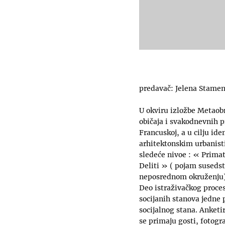
predavač: Jelena Stamen
U okviru izložbe Metaobr
običaja i svakodnevnih p
Francuskoj, a u cilju ide
arhitektonskim urbanisti
sledeće nivoe : « Prima
Deliti » ( pojam susedst
neposrednom okruženju)
Deo istraživačkog proce
socijanih stanova jedne 
socijalnog stana. Anketi
se primaju gosti, fotogra