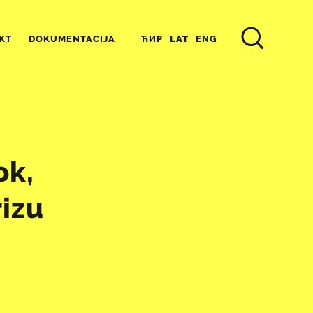
ЋИР
LAT
ENG
KT
DOKUMENTACIJA
ok,
izu