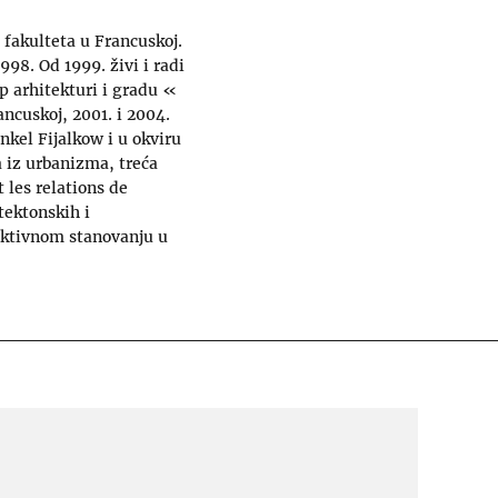
 fakulteta u Francuskoj.
98. Od 1999. živi i radi
up arhitekturi i gradu «
ancuskoj, 2001. i 2004.
nkel Fijalkow i u okviru
a iz urbanizma, treća
 les relations de
tektonskih i
lektivnom stanovanju u