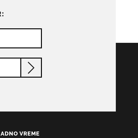
:
RADNO VREME