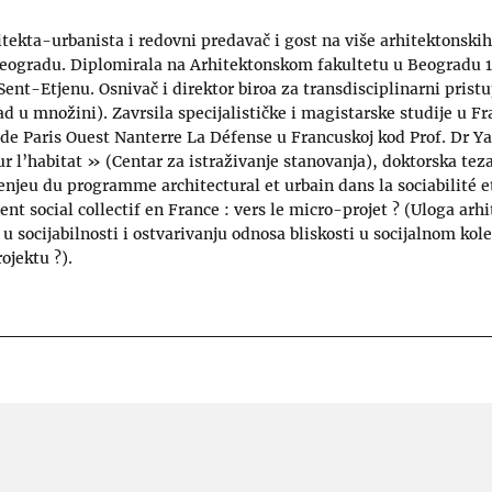
tekta-urbanista i redovni predavač i gost na više arhitektonskih
eogradu. Diplomirala na Arhitektonskom fakultetu u Beogradu 19
Sent-Etjenu. Osnivač i direktor biroa za transdisciplinarni prist
ad u množini). Zavrsila specijalističke i magistarske studije u Fr
de Paris Ouest Nanterre La Défense u Francuskoj kod Prof. Dr Ya
r l’habitat » (Centar za istraživanje stanovanja), doktorska tez
enjeu du programme architectural et urbain dans la sociabilité et
nt social collectif en France : vers le micro-projet ? (Uloga arhi
u socijabilnosti i ostvarivanju odnosa bliskosti u socijalnom ko
ojektu ?).