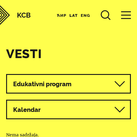
ЋИР
LAT
ENG
VESTI
Svi programi
Edukativni program
Kalendar
Nema sadržaja.